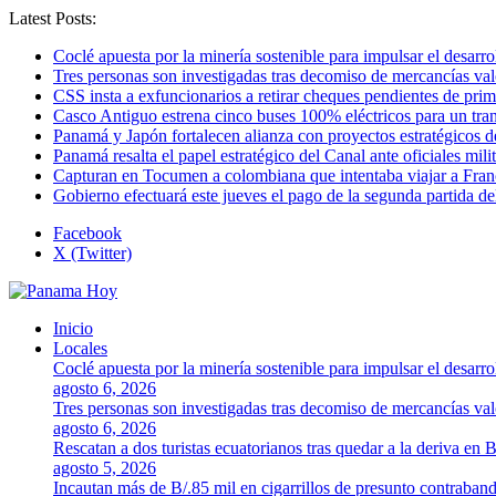
Latest Posts:
Coclé apuesta por la minería sostenible para impulsar el desarro
Tres personas son investigadas tras decomiso de mercancías va
CSS insta a exfuncionarios a retirar cheques pendientes de pri
Casco Antiguo estrena cinco buses 100% eléctricos para un tr
Panamá y Japón fortalecen alianza con proyectos estratégicos d
Panamá resalta el papel estratégico del Canal ante oficiales mi
Capturan en Tocumen a colombiana que intentaba viajar a Franc
Gobierno efectuará este jueves el pago de la segunda partida 
Facebook
X (Twitter)
Inicio
Locales
Coclé apuesta por la minería sostenible para impulsar el desarro
agosto 6, 2026
Tres personas son investigadas tras decomiso de mercancías va
agosto 6, 2026
Rescatan a dos turistas ecuatorianos tras quedar a la deriva en 
agosto 5, 2026
Incautan más de B/.85 mil en cigarrillos de presunto contraban