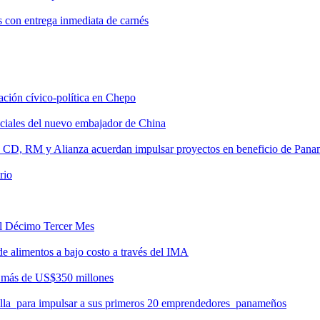
s con entrega inmediata de carnés
tación cívico-política en Chepo
nciales del nuevo embajador de China
, CD, RM y Alianza acuerdan impulsar proyectos en beneficio de Pan
rio
del Décimo Tercer Mes
de alimentos a bajo costo a través del IMA
r más de US$350 millones
milla para impulsar a sus primeros 20 emprendedores panameños