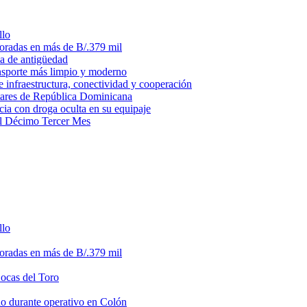
llo
loradas en más de B/.379 mil
ma de antigüedad
ansporte más limpio y moderno
e infraestructura, conectividad y cooperación
litares de República Dominicana
ia con droga oculta en su equipaje
del Décimo Tercer Mes
llo
loradas en más de B/.379 mil
Bocas del Toro
do durante operativo en Colón