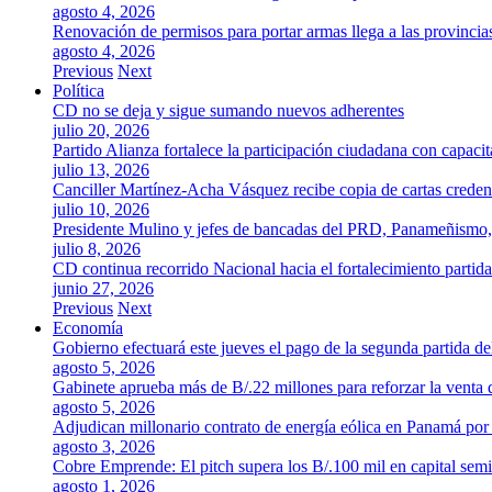
agosto 4, 2026
Renovación de permisos para portar armas llega a las provincia
agosto 4, 2026
Previous
Next
Política
CD no se deja y sigue sumando nuevos adherentes
julio 20, 2026
Partido Alianza fortalece la participación ciudadana con capaci
julio 13, 2026
Canciller Martínez-Acha Vásquez recibe copia de cartas crede
julio 10, 2026
Presidente Mulino y jefes de bancadas del PRD, Panameñismo
julio 8, 2026
CD continua recorrido Nacional hacia el fortalecimiento partida
junio 27, 2026
Previous
Next
Economía
Gobierno efectuará este jueves el pago de la segunda partida 
agosto 5, 2026
Gabinete aprueba más de B/.22 millones para reforzar la venta 
agosto 5, 2026
Adjudican millonario contrato de energía eólica en Panamá po
agosto 3, 2026
Cobre Emprende: El pitch supera los B/.100 mil en capital se
agosto 1, 2026