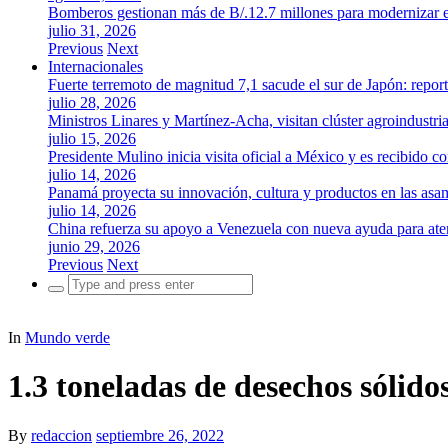
Bomberos gestionan más de B/.12.7 millones para modernizar es
julio 31, 2026
Previous
Next
Internacionales
Fuerte terremoto de magnitud 7,1 sacude el sur de Japón: repor
julio 28, 2026
Ministros Linares y Martínez-Acha, visitan clúster agroindustr
julio 15, 2026
Presidente Mulino inicia visita oficial a México y es recibido
julio 14, 2026
Panamá proyecta su innovación, cultura y productos en las as
julio 14, 2026
China refuerza su apoyo a Venezuela con nueva ayuda para aten
junio 29, 2026
Previous
Next
Search
for:
In
Mundo verde
1.3 toneladas de desechos sólid
By
redaccion
septiembre 26, 2022