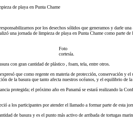
limpieza de playa en Punta Chame
 responsabilizarnos por los desechos sólidos que generamos y darle una 
 una jornada de limpieza de playa en Punta Chame como parte de las 
Foto
cortesía.
asura con gran cantidad de plástico , foam, tela, entre otros.
só que como regente en materia de protección, conservación y el uso 
ón de la basura que tanto afecta nuestros océanos, y el equilibrio de la
tancia protegida; el próximo año en Panamá se estará realizando la C
ió a los participantes por atender el llamado a formar parte de esta jo
ntidad de basura y es el punto más activo de arribada de tortugas mari