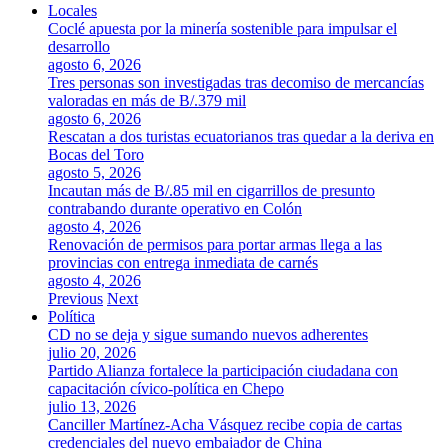
Locales
Coclé apuesta por la minería sostenible para impulsar el
desarrollo
agosto 6, 2026
Tres personas son investigadas tras decomiso de mercancías
valoradas en más de B/.379 mil
agosto 6, 2026
Rescatan a dos turistas ecuatorianos tras quedar a la deriva en
Bocas del Toro
agosto 5, 2026
Incautan más de B/.85 mil en cigarrillos de presunto
contrabando durante operativo en Colón
agosto 4, 2026
Renovación de permisos para portar armas llega a las
provincias con entrega inmediata de carnés
agosto 4, 2026
Previous
Next
Política
CD no se deja y sigue sumando nuevos adherentes
julio 20, 2026
Partido Alianza fortalece la participación ciudadana con
capacitación cívico-política en Chepo
julio 13, 2026
Canciller Martínez-Acha Vásquez recibe copia de cartas
credenciales del nuevo embajador de China