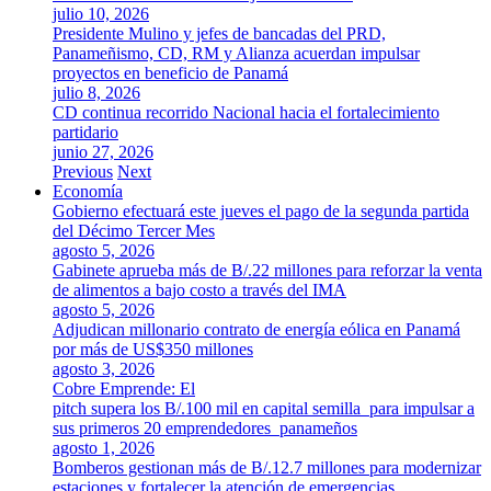
julio 10, 2026
Presidente Mulino y jefes de bancadas del PRD,
Panameñismo, CD, RM y Alianza acuerdan impulsar
proyectos en beneficio de Panamá
julio 8, 2026
CD continua recorrido Nacional hacia el fortalecimiento
partidario
junio 27, 2026
Previous
Next
Economía
Gobierno efectuará este jueves el pago de la segunda partida
del Décimo Tercer Mes
agosto 5, 2026
Gabinete aprueba más de B/.22 millones para reforzar la venta
de alimentos a bajo costo a través del IMA
agosto 5, 2026
Adjudican millonario contrato de energía eólica en Panamá
por más de US$350 millones
agosto 3, 2026
Cobre Emprende: El
pitch supera los B/.100 mil en capital semilla para impulsar a
sus primeros 20 emprendedores panameños
agosto 1, 2026
Bomberos gestionan más de B/.12.7 millones para modernizar
estaciones y fortalecer la atención de emergencias