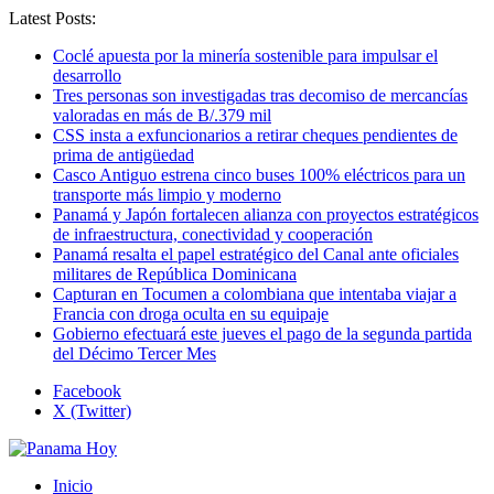
Latest Posts:
Coclé apuesta por la minería sostenible para impulsar el
desarrollo
Tres personas son investigadas tras decomiso de mercancías
valoradas en más de B/.379 mil
CSS insta a exfuncionarios a retirar cheques pendientes de
prima de antigüedad
Casco Antiguo estrena cinco buses 100% eléctricos para un
transporte más limpio y moderno
Panamá y Japón fortalecen alianza con proyectos estratégicos
de infraestructura, conectividad y cooperación
Panamá resalta el papel estratégico del Canal ante oficiales
militares de República Dominicana
Capturan en Tocumen a colombiana que intentaba viajar a
Francia con droga oculta en su equipaje
Gobierno efectuará este jueves el pago de la segunda partida
del Décimo Tercer Mes
Facebook
X (Twitter)
Inicio