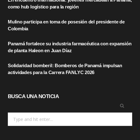
b
i
a
como hub logístico para la región
o
t
g
Mulino participa en toma de posesión del presidente de
o
t
r
Colombia
k
e
a
Panamá fortalece su industria farmacéutica con expansión
r
m
de planta Haleon en Juan Díaz
)
Solidaridad bomberil: Bomberos de Panamá impulsan
actividades para la Carrera FANLYC 2026
BUSCA UNA NOTICIA
Search
for: