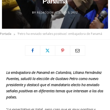
Panamá
BY
REDACCION
JULIO 5, 2022
»
Portada
‘Petro ha enviado señales positivas’: embajadora de Panamá
La embajadora de Panamá en Colombia, Liliana Fernández
Puentes, saludó la elección de Gustavo Petro como nuevo
presidente y destacó que el mandatario electo ha enviado
señales positivas en diferentes temas que interesan a los dos
países.
“
La expectativa es total, pero creo que es muy positiva y