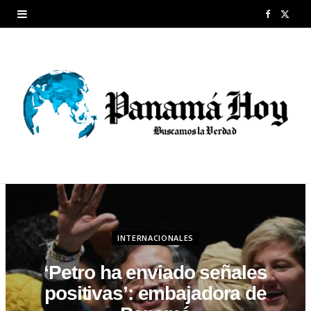
F
X
a
(
c
T
e
w
b
i
o
t
o
t
k
e
r
INTERNACIONALES
)
‘Petro ha enviado señales
positivas’: embajadora de