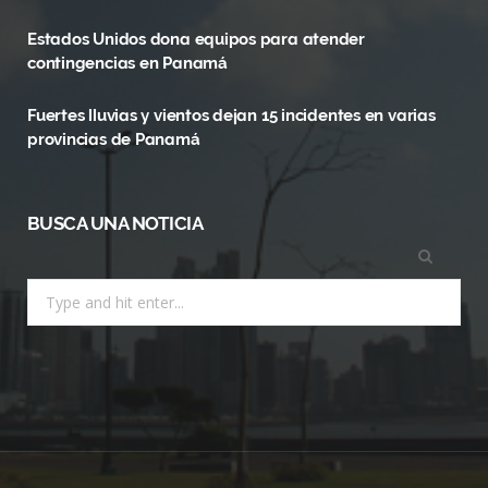
k
e
a
Estados Unidos dona equipos para atender
r
m
contingencias en Panamá
)
Fuertes lluvias y vientos dejan 15 incidentes en varias
provincias de Panamá
BUSCA UNA NOTICIA
Search
for: