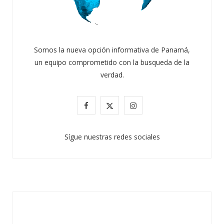
Somos la nueva opción informativa de Panamá,
un equipo comprometido con la busqueda de la
verdad.
F
X
I
a
(
n
Sígue nuestras redes sociales
c
T
s
e
w
t
b
i
a
o
t
g
o
t
r