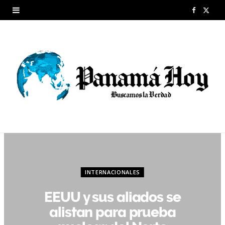
F
X
a
(
c
T
e
w
b
i
o
t
o
t
k
e
r
INTERNACIONALES
)
EEUU y sus aliados se
alistan para prueba