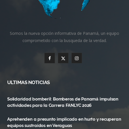
Somos la nueva opción informativa de Panamá, un equipo
comprometido con la busqueda de la verdad.
F
X
I
a
(
n
c
T
s
ULTIMAS NOTICIAS
e
w
t
Solidaridad bomberil: Bomberos de Panamá impulsan
b
i
a
actividades para la Carrera FANLYC 2026
o
t
g
Aprehenden a presunto implicado en hurto y recuperan
o
t
r
equipos sustraídos en Veraguas