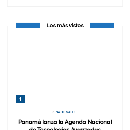
k
e
a
r
m
Los más vistos
)
in
NACIONALES
Panamá lanza la Agenda Nacional
de Tecnologías Avanzadas