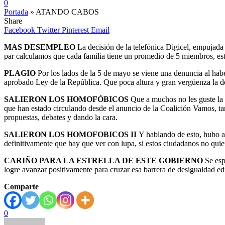
0
Portada
»
ATANDO CABOS
Share
Facebook
Twitter
Pinterest
Email
MAS DESEMPLEO
La decisión de la telefónica Digicel, empujada 
par calculamos que cada familia tiene un promedio de 5 miembros, e
PLAGIO
Por los lados de la 5 de mayo se viene una denuncia al ha
aprobado Ley de la República. Que poca altura y gran vergüenza la de 
SALIERON LOS HOMOFÓBICOS
Que a muchos no les guste la 
que han estado circulando desde el anuncio de la Coalición Vamos, t
propuestas, debates y dando la cara.
SALIERON LOS HOMOFOBICOS II
Y hablando de esto, hubo a
definitivamente que hay que ver con lupa, si estos ciudadanos no quiere
CARIÑO PARA LA ESTRELLA DE ESTE GOBIERNO
Se espe
logre avanzar positivamente para cruzar esa barrera de desigualdad ed
Comparte
0