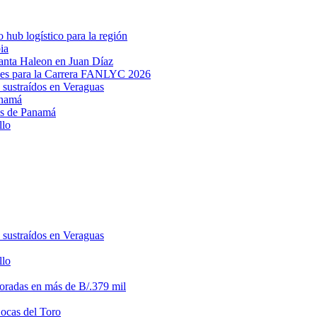
hub logístico para la región
ia
lanta Haleon en Juan Díaz
des para la Carrera FANLYC 2026
 sustraídos en Veraguas
anamá
ias de Panamá
llo
 sustraídos en Veraguas
llo
loradas en más de B/.379 mil
Bocas del Toro