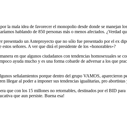
por la mala idea de favorecer el monopolio desde donde se manejan los 
staríamos hablando de 850 personas más o menos afectados. ¿Verdad qu
ber presentado un Anteproyecto que no sólo fue presentado por el ex 
estos señores. A ver que dirá el presidente de los «honorables»?
manera en que algunos ciudadanos con tendencias homosexuales se com
ampoco ayuda mucho y es una forma cobarde de adversar a los que prac
lgunos señalamientos porque dentro del grupo VAMOS, aparecieron pers
n lllegar al poder a imponer sus tendencias igualitarias, pro abortistas y
ra que con los 15 millones no retornables, destinados por el BID para me
ucativa que aun persiste. Buena esa!