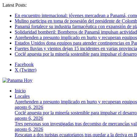
Latest Posts:
En encuentro internacional: jóvenes mercadean a Panamá, como 
Mulino participa en toma de posesión del presidente de Colomb
Panamá fortalece su industria farmacéutica con expansión de p
Solidaridad bomberil: Bomberos de Panamá impulsan activida
Aprehenden a presunto implicado en hurto y recuperan equipos
Estados Unidos dona equipos para atender contingencias en P
Fuertes lluvias y vientos dejan 15 incidentes en varias provinc
Coclé apuesta por la minería sostenible para impulsar el desarro
Facebook
X (Twitter)
Inicio
Locales
Aprehenden a presunto implicado en hurto y recuperan equipos
agosto 6, 2026
Coclé apuesta por la minería sostenible para impulsar el desarro
agosto 6, 2026
Tres personas son investigadas tras decomiso de mercancías va
agosto 6, 2026
Rescatan a dos turistas ecuatorianos tras quedar a la deriva en 