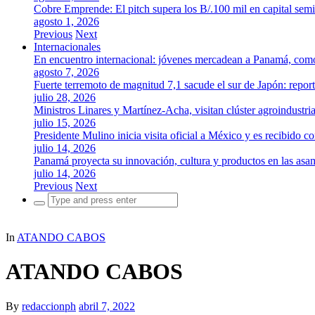
Cobre Emprende: El pitch supera los B/.100 mil en capital se
agosto 1, 2026
Previous
Next
Internacionales
En encuentro internacional: jóvenes mercadean a Panamá, como 
agosto 7, 2026
Fuerte terremoto de magnitud 7,1 sacude el sur de Japón: repor
julio 28, 2026
Ministros Linares y Martínez-Acha, visitan clúster agroindustr
julio 15, 2026
Presidente Mulino inicia visita oficial a México y es recibido
julio 14, 2026
Panamá proyecta su innovación, cultura y productos en las as
julio 14, 2026
Previous
Next
Search
for:
In
ATANDO CABOS
ATANDO CABOS
By
redaccionph
abril 7, 2022