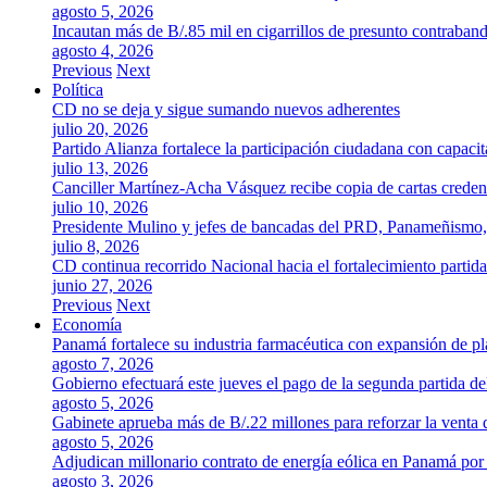
agosto 5, 2026
Incautan más de B/.85 mil en cigarrillos de presunto contraban
agosto 4, 2026
Previous
Next
Política
CD no se deja y sigue sumando nuevos adherentes
julio 20, 2026
Partido Alianza fortalece la participación ciudadana con capaci
julio 13, 2026
Canciller Martínez-Acha Vásquez recibe copia de cartas crede
julio 10, 2026
Presidente Mulino y jefes de bancadas del PRD, Panameñismo
julio 8, 2026
CD continua recorrido Nacional hacia el fortalecimiento partida
junio 27, 2026
Previous
Next
Economía
Panamá fortalece su industria farmacéutica con expansión de p
agosto 7, 2026
Gobierno efectuará este jueves el pago de la segunda partida 
agosto 5, 2026
Gabinete aprueba más de B/.22 millones para reforzar la venta 
agosto 5, 2026
Adjudican millonario contrato de energía eólica en Panamá po
agosto 3, 2026