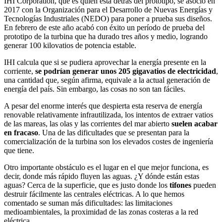
IHI Corporation, que es quien está detrás del prototipo, se asoció en
2017 con la Organización para el Desarrollo de Nuevas Energías y
Tecnologías Industriales (NEDO) para poner a prueba sus diseños.
En febrero de este año acabó con éxito un período de prueba del
prototipo de la turbina que ha durado tres años y medio, logrando
generar 100 kilovatios de potencia estable.
IHI calcula que si se pudiera aprovechar la energía presente en la
corriente,
se podrían generar unos 205 gigavatios de electricidad
,
una cantidad que, según afirma, equivale a la actual generación de
energía del país. Sin embargo, las cosas no son tan fáciles.
A pesar del enorme interés que despierta esta reserva de energía
renovable relativamente infrautilizada, los intentos de extraer vatios
de las mareas, las olas y las corrientes del mar abierto
suelen acabar
en fracaso
. Una de las dificultades que se presentan para la
comercialización de la turbina son los elevados costes de ingeniería
que tiene.
Otro importante obstáculo es el lugar en el que mejor funciona, es
decir, donde más rápido fluyen las aguas. ¿Y dónde están estas
aguas? Cerca de la superficie, que es justo donde los
tifones
pueden
destruir fácilmente las centrales eléctricas. A lo que hemos
comentado se suman más dificultades: las limitaciones
medioambientales, la proximidad de las zonas costeras a la red
eléctrica…