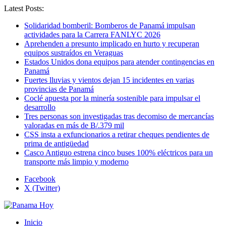
Latest Posts:
Solidaridad bomberil: Bomberos de Panamá impulsan
actividades para la Carrera FANLYC 2026
Aprehenden a presunto implicado en hurto y recuperan
equipos sustraídos en Veraguas
Estados Unidos dona equipos para atender contingencias en
Panamá
Fuertes lluvias y vientos dejan 15 incidentes en varias
provincias de Panamá
Coclé apuesta por la minería sostenible para impulsar el
desarrollo
Tres personas son investigadas tras decomiso de mercancías
valoradas en más de B/.379 mil
CSS insta a exfuncionarios a retirar cheques pendientes de
prima de antigüedad
Casco Antiguo estrena cinco buses 100% eléctricos para un
transporte más limpio y moderno
Facebook
X (Twitter)
Inicio