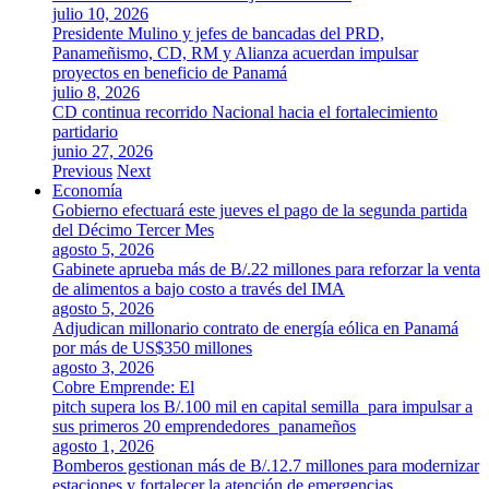
julio 10, 2026
Presidente Mulino y jefes de bancadas del PRD,
Panameñismo, CD, RM y Alianza acuerdan impulsar
proyectos en beneficio de Panamá
julio 8, 2026
CD continua recorrido Nacional hacia el fortalecimiento
partidario
junio 27, 2026
Previous
Next
Economía
Gobierno efectuará este jueves el pago de la segunda partida
del Décimo Tercer Mes
agosto 5, 2026
Gabinete aprueba más de B/.22 millones para reforzar la venta
de alimentos a bajo costo a través del IMA
agosto 5, 2026
Adjudican millonario contrato de energía eólica en Panamá
por más de US$350 millones
agosto 3, 2026
Cobre Emprende: El
pitch supera los B/.100 mil en capital semilla para impulsar a
sus primeros 20 emprendedores panameños
agosto 1, 2026
Bomberos gestionan más de B/.12.7 millones para modernizar
estaciones y fortalecer la atención de emergencias