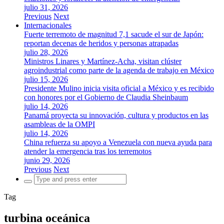
julio 31, 2026
Previous
Next
Internacionales
Fuerte terremoto de magnitud 7,1 sacude el sur de Japón:
reportan decenas de heridos y personas atrapadas
julio 28, 2026
Ministros Linares y Martínez-Acha, visitan clúster
agroindustrial como parte de la agenda de trabajo en México
julio 15, 2026
Presidente Mulino inicia visita oficial a México y es recibido
con honores por el Gobierno de Claudia Sheinbaum
julio 14, 2026
Panamá proyecta su innovación, cultura y productos en las
asambleas de la OMPI
julio 14, 2026
China refuerza su apoyo a Venezuela con nueva ayuda para
atender la emergencia tras los terremotos
junio 29, 2026
Previous
Next
Search
for:
Tag
turbina oceánica