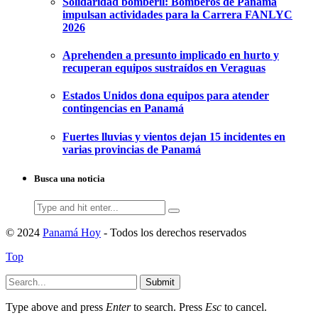
Solidaridad bomberil: Bomberos de Panamá
impulsan actividades para la Carrera FANLYC
2026
Aprehenden a presunto implicado en hurto y
recuperan equipos sustraídos en Veraguas
Estados Unidos dona equipos para atender
contingencias en Panamá
Fuertes lluvias y vientos dejan 15 incidentes en
varias provincias de Panamá
Busca una noticia
Search
for:
© 2024
Panamá Hoy
- Todos los derechos reservados
Top
Submit
Type above and press
Enter
to search. Press
Esc
to cancel.