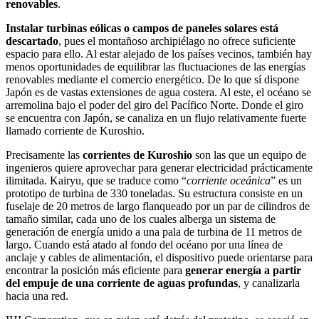
renovables
.
Instalar turbinas eólicas o campos de paneles solares está
descartado
, pues el montañoso archipiélago no ofrece suficiente
espacio para ello. Al estar alejado de los países vecinos, también hay
menos oportunidades de equilibrar las fluctuaciones de las energías
renovables mediante el comercio energético. De lo que sí dispone
Japón es de vastas extensiones de agua costera. Al este, el océano se
arremolina bajo el poder del giro del Pacífico Norte. Donde el giro
se encuentra con Japón, se canaliza en un flujo relativamente fuerte
llamado corriente de Kuroshio.
Precisamente las
corrientes de Kuroshio
son las que un equipo de
ingenieros quiere aprovechar para generar electricidad prácticamente
ilimitada. Kairyu, que se traduce como “
corriente oceánica
” es un
prototipo de turbina de 330 toneladas. Su estructura consiste en un
fuselaje de 20 metros de largo flanqueado por un par de cilindros de
tamaño similar, cada uno de los cuales alberga un sistema de
generación de energía unido a una pala de turbina de 11 metros de
largo. Cuando está atado al fondo del océano por una línea de
anclaje y cables de alimentación, el dispositivo puede orientarse para
encontrar la posición más eficiente para
generar energía a partir
del empuje de una corriente de aguas profundas
, y canalizarla
hacia una red.