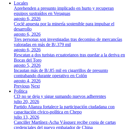
Locales
Aprehenden a presunto implicado en hurto y recuperan
equipos sustraídos en Veraguas
agosto 6, 2026
Coclé apuesta por la minería sostenible para impulsar el
desarrollo
agosto 6, 2026
Tres personas son investigadas tras decomiso de mercancías
valoradas en más de B/.379 mil
agosto 6, 2026
Rescatan a dos turistas ecuatorianos tras quedar a la deriva en
Bocas del Toro
agosto 5, 2026
Incautan más de B/.85 mil en cigarrillos de presunto
contrabando durante operativo en Colón
agosto 4, 2026
Previous
Next
Política
CD no se deja y sigue sumando nuevos adherentes
julio 20, 2026
Partido Alianza fortalece la participación ciudadana con
capacitación cívico-política en Chepo
julio 13, 2026
Canciller Martínez-Acha Vásquez recibe copia de cartas
credenciales del nuevo embajador de China