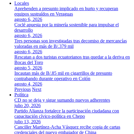
Locales
Aprehenden a presunto implicado en hurto y recuperan
equipos sustraídos en Veraguas
agosto 6, 2026
Coclé apuesta por la minería sostenible para impulsar el
desarrollo
agosto 6, 2026
Tres personas son investigadas tras decomiso de mercancías
valoradas en más de B/.379 mil
agosto 6, 2026
Rescatan a dos turistas ecuatorianos tras quedar a la deriva en
Bocas del Toro
agosto 5, 2026
Incautan más de B/.85 mil en cigarrillos de presunto
contrabando durante operativo en Colón
agosto 4, 2026
Previous
Next
Política
CD no se deja y sigue sumando nuevos adherentes
julio 20, 2026
Partido Alianza fortalece la participación ciudadana con
capacitación cívico-política en Chepo
julio 13, 2026
Canciller Martínez-Acha Vásquez recibe copia de cartas
credenciales del nuevo embajador de China