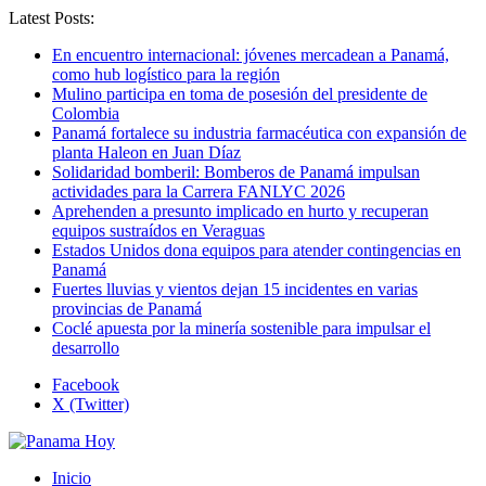
Latest Posts:
En encuentro internacional: jóvenes mercadean a Panamá,
como hub logístico para la región
Mulino participa en toma de posesión del presidente de
Colombia
Panamá fortalece su industria farmacéutica con expansión de
planta Haleon en Juan Díaz
Solidaridad bomberil: Bomberos de Panamá impulsan
actividades para la Carrera FANLYC 2026
Aprehenden a presunto implicado en hurto y recuperan
equipos sustraídos en Veraguas
Estados Unidos dona equipos para atender contingencias en
Panamá
Fuertes lluvias y vientos dejan 15 incidentes en varias
provincias de Panamá
Coclé apuesta por la minería sostenible para impulsar el
desarrollo
Facebook
X (Twitter)
Inicio