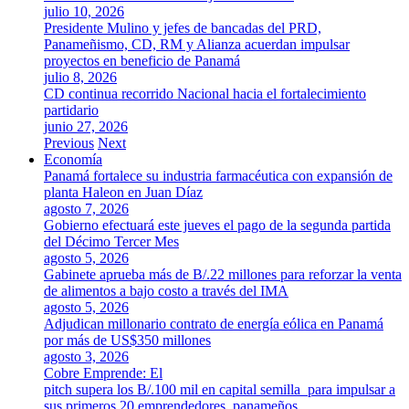
julio 10, 2026
Presidente Mulino y jefes de bancadas del PRD,
Panameñismo, CD, RM y Alianza acuerdan impulsar
proyectos en beneficio de Panamá
julio 8, 2026
CD continua recorrido Nacional hacia el fortalecimiento
partidario
junio 27, 2026
Previous
Next
Economía
Panamá fortalece su industria farmacéutica con expansión de
planta Haleon en Juan Díaz
agosto 7, 2026
Gobierno efectuará este jueves el pago de la segunda partida
del Décimo Tercer Mes
agosto 5, 2026
Gabinete aprueba más de B/.22 millones para reforzar la venta
de alimentos a bajo costo a través del IMA
agosto 5, 2026
Adjudican millonario contrato de energía eólica en Panamá
por más de US$350 millones
agosto 3, 2026
Cobre Emprende: El
pitch supera los B/.100 mil en capital semilla para impulsar a
sus primeros 20 emprendedores panameños