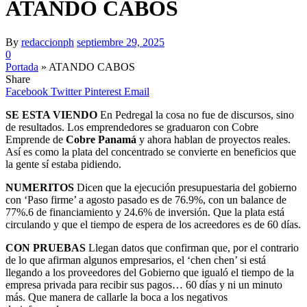
ATANDO CABOS
By
redaccionph
septiembre 29, 2025
0
Portada
»
ATANDO CABOS
Share
Facebook
Twitter
Pinterest
Email
SE ESTA VIENDO
En Pedregal la cosa no fue de discursos, sino
de resultados. Los emprendedores se graduaron con Cobre
Emprende de
Cobre Panamá
y ahora hablan de proyectos reales.
Así es como la plata del concentrado se convierte en beneficios que
la gente sí estaba pidiendo.
NUMERITOS
Dicen que la ejecución presupuestaria del gobierno
con ‘Paso firme’ a agosto pasado es de 76.9%, con un balance de
77%.6 de financiamiento y 24.6% de inversión. Que la plata está
circulando y que el tiempo de espera de los acreedores es de 60 días.
CON PRUEBAS
Llegan datos que confirman que, por el contrario
de lo que afirman algunos empresarios, el ‘chen chen’ si está
llegando a los proveedores del Gobierno que igualó el tiempo de la
empresa privada para recibir sus pagos… 60 días y ni un minuto
más. Que manera de callarle la boca a los negativos