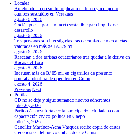
Locales
Aprehenden a presunto implicado en hurto y recuperan
equipos sustraídos en Veraguas
agosto 6, 2026
Coclé apuesta por la minería sostenible para impulsar el
desarrollo
agosto 6, 2026
Tres personas son investigadas tras decomiso de mercancías
valoradas en más de B/.379 mil
agosto 6, 2026
Rescatan a dos turistas ecuatorianos tras quedar a la deriva en
Bocas del Toro
agosto 5, 2026
Incautan más de B/.85 mil en cigarrillos de presunto
contrabando durante operativo en Colón
agosto 4, 2026
Previous
Next
Política
CD no se deja y sigue sumando nuevos adherentes
julio 20, 2026
Partido Alianza fortalece la participación ciudadana con
capacitación cívico-política en Chepo
julio 13, 2026
Canciller Martínez-Acha Vásquez recibe copia de cartas
credenciales del nuevo embajador de China