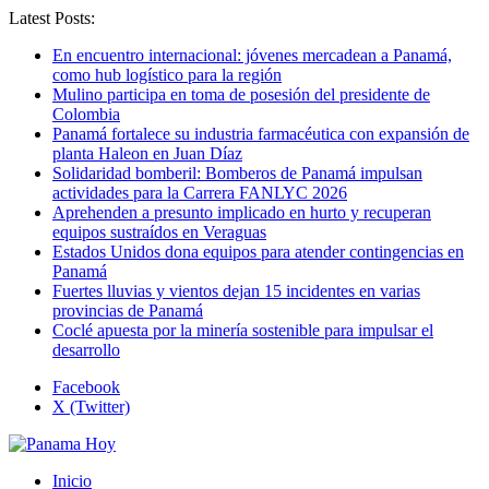
Latest Posts:
En encuentro internacional: jóvenes mercadean a Panamá,
como hub logístico para la región
Mulino participa en toma de posesión del presidente de
Colombia
Panamá fortalece su industria farmacéutica con expansión de
planta Haleon en Juan Díaz
Solidaridad bomberil: Bomberos de Panamá impulsan
actividades para la Carrera FANLYC 2026
Aprehenden a presunto implicado en hurto y recuperan
equipos sustraídos en Veraguas
Estados Unidos dona equipos para atender contingencias en
Panamá
Fuertes lluvias y vientos dejan 15 incidentes en varias
provincias de Panamá
Coclé apuesta por la minería sostenible para impulsar el
desarrollo
Facebook
X (Twitter)
Inicio