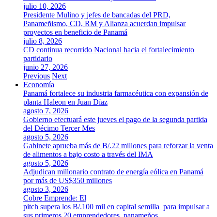
julio 10, 2026
Presidente Mulino y jefes de bancadas del PRD,
Panameñismo, CD, RM y Alianza acuerdan impulsar
proyectos en beneficio de Panamá
julio 8, 2026
CD continua recorrido Nacional hacia el fortalecimiento
partidario
junio 27, 2026
Previous
Next
Economía
Panamá fortalece su industria farmacéutica con expansión de
planta Haleon en Juan Díaz
agosto 7, 2026
Gobierno efectuará este jueves el pago de la segunda partida
del Décimo Tercer Mes
agosto 5, 2026
Gabinete aprueba más de B/.22 millones para reforzar la venta
de alimentos a bajo costo a través del IMA
agosto 5, 2026
Adjudican millonario contrato de energía eólica en Panamá
por más de US$350 millones
agosto 3, 2026
Cobre Emprende: El
pitch supera los B/.100 mil en capital semilla para impulsar a
sus primeros 20 emprendedores panameños