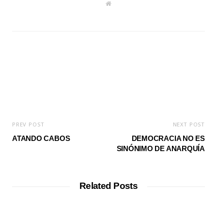
W
e
b
s
i
t
e
PREV POST
NEXT POST
ATANDO CABOS
DEMOCRACIA NO ES
SINÓNIMO DE ANARQUÍA
Related Posts