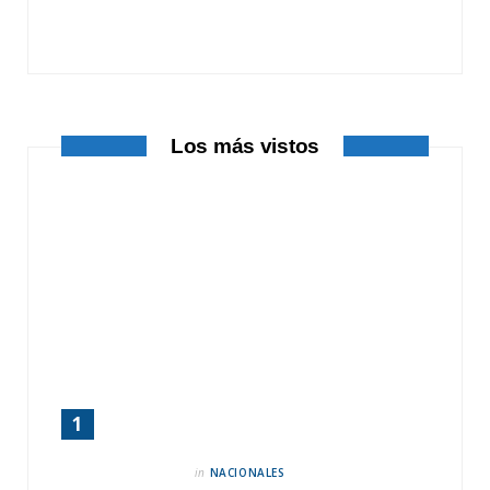
o
t
r
k
e
a
r
m
Los más vistos
)
in
NACIONALES