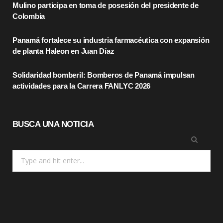
Mulino participa en toma de posesión del presidente de
o
t
r
Colombia
k
e
a
Panamá fortalece su industria farmacéutica con expansión
r
m
de planta Haleon en Juan Díaz
)
Solidaridad bomberil: Bomberos de Panamá impulsan
actividades para la Carrera FANLYC 2026
BUSCA UNA NOTICIA
Search
for: