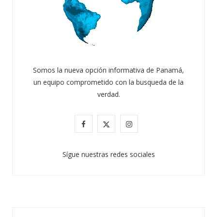
Somos la nueva opción informativa de Panamá,
un equipo comprometido con la busqueda de la
verdad.
F
X
I
a
(
n
Sígue nuestras redes sociales
c
T
s
e
w
t
b
i
a
o
t
g