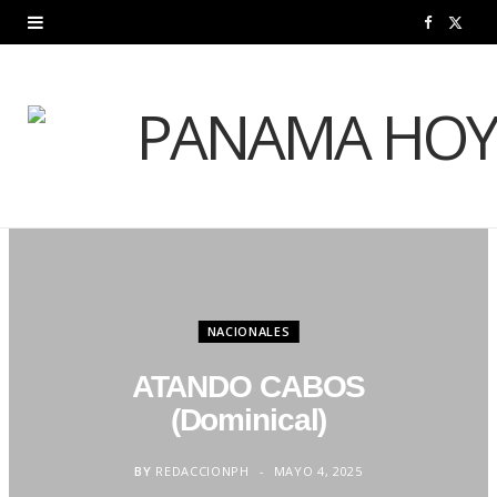
F
X
a
(
c
T
e
w
b
i
o
t
o
t
NACIONALES
k
e
ATANDO CABOS
r
(Dominical)
)
BY
REDACCIONPH
MAYO 4, 2025