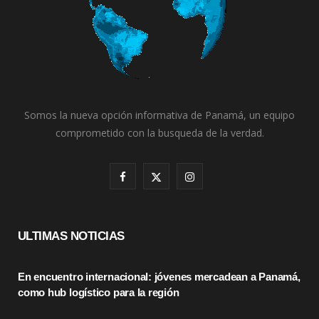
Somos la nueva opción informativa de Panamá, un equipo
comprometido con la busqueda de la verdad.
F
X
I
a
(
n
c
T
s
ULTIMAS NOTICIAS
e
w
t
En encuentro internacional: jóvenes mercadean a Panamá,
b
i
a
como hub logístico para la región
o
t
g