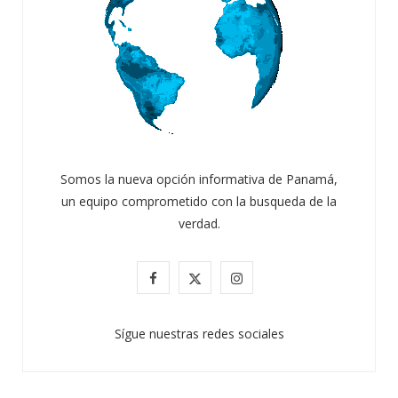
Somos la nueva opción informativa de Panamá,
un equipo comprometido con la busqueda de la
verdad.
F
X
I
a
(
n
Sígue nuestras redes sociales
c
T
s
e
w
t