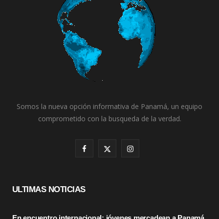
Somos la nueva opción informativa de Panamá, un equipo
comprometido con la busqueda de la verdad.
F
X
I
a
(
n
c
T
s
ULTIMAS NOTICIAS
e
w
t
En encuentro internacional: jóvenes mercadean a Panamá,