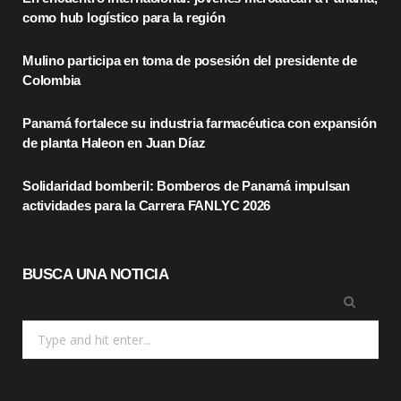
b
i
a
como hub logístico para la región
o
t
g
Mulino participa en toma de posesión del presidente de
o
t
r
Colombia
k
e
a
Panamá fortalece su industria farmacéutica con expansión
r
m
de planta Haleon en Juan Díaz
)
Solidaridad bomberil: Bomberos de Panamá impulsan
actividades para la Carrera FANLYC 2026
BUSCA UNA NOTICIA
Search
for: