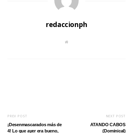
redaccionph
W
e
b
s
i
t
e
PREV POST
NEXT POST
¡Desenmascarados más de
ATANDO CABOS
4! Lo que ayer era bueno,
(Dominical)