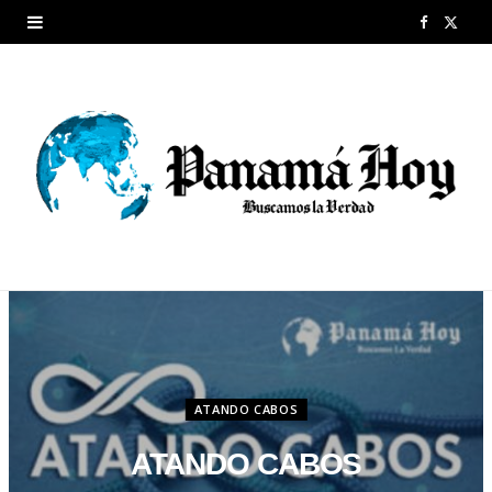
F
X
a
(
c
T
e
w
b
i
o
t
o
t
k
e
r
ATANDO CABOS
)
ATANDO CABOS