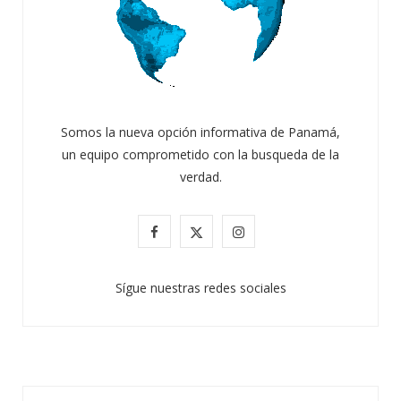
Somos la nueva opción informativa de Panamá,
un equipo comprometido con la busqueda de la
verdad.
F
X
I
a
(
n
Sígue nuestras redes sociales
c
T
s
e
w
t
b
i
a
o
t
g