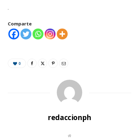
.
Comparte
0
redaccionph
W