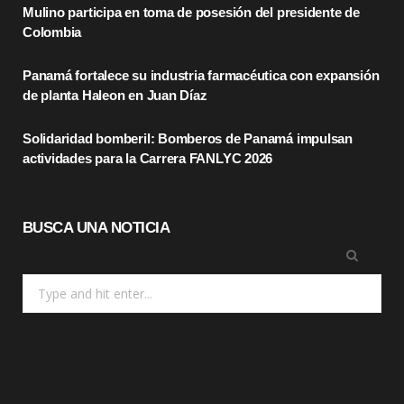
Mulino participa en toma de posesión del presidente de
o
t
r
Colombia
k
e
a
Panamá fortalece su industria farmacéutica con expansión
r
m
de planta Haleon en Juan Díaz
)
Solidaridad bomberil: Bomberos de Panamá impulsan
actividades para la Carrera FANLYC 2026
BUSCA UNA NOTICIA
Search
for: