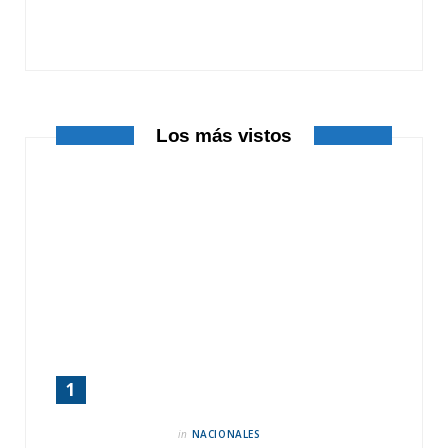
o
t
r
k
e
a
r
m
Los más vistos
)
in
NACIONALES