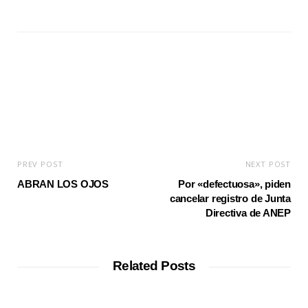
e
b
s
i
t
e
PREV POST
NEXT POST
ABRAN LOS OJOS
Por «defectuosa», piden
cancelar registro de Junta
Directiva de ANEP
Related Posts