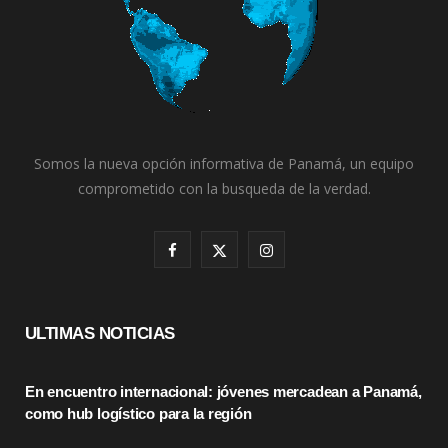
Somos la nueva opción informativa de Panamá, un equipo
comprometido con la busqueda de la verdad.
F
X
I
a
(
n
c
T
s
ULTIMAS NOTICIAS
e
w
t
En encuentro internacional: jóvenes mercadean a Panamá,
b
i
a
como hub logístico para la región
o
t
g