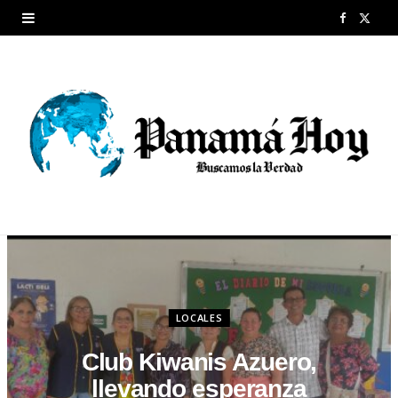
F
X
a
(
c
T
e
w
b
i
o
t
o
t
k
e
r
LOCALES
)
Club Kiwanis Azuero,
llevando esperanza