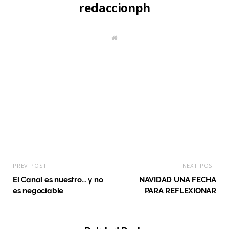
redaccionph
W
e
b
s
i
t
e
PREV POST
NEXT POST
El Canal es nuestro… y no
NAVIDAD UNA FECHA
es negociable
PARA REFLEXIONAR