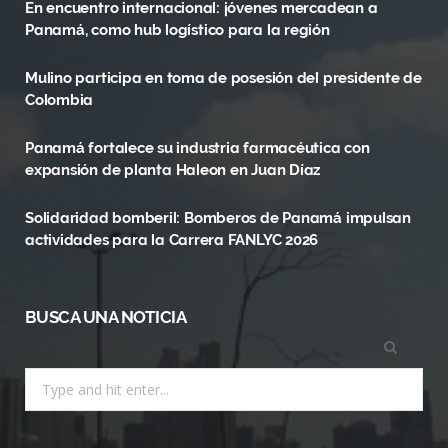
En encuentro internacional: jóvenes mercadean a
b
i
a
Panamá, como hub logístico para la región
o
t
g
Mulino participa en toma de posesión del presidente de
o
t
r
Colombia
k
e
a
Panamá fortalece su industria farmacéutica con
r
m
expansión de planta Haleon en Juan Díaz
)
Solidaridad bomberil: Bomberos de Panamá impulsan
actividades para la Carrera FANLYC 2026
BUSCA UNA NOTICIA
Search
for: