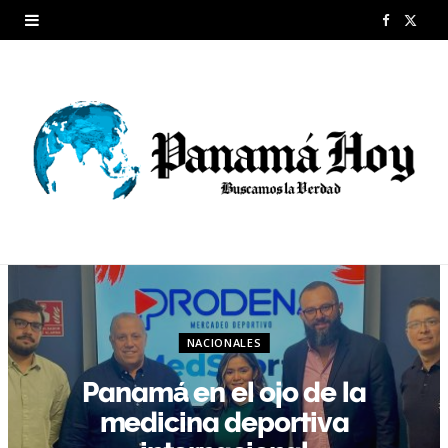
F
X
a
(
c
T
e
w
b
i
o
t
o
t
k
e
r
NACIONALES
)
Panamá en el ojo de la
medicina deportiva