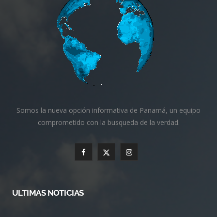
Somos la nueva opción informativa de Panamá, un equipo
comprometido con la busqueda de la verdad.
F
X
I
a
(
n
c
T
s
ULTIMAS NOTICIAS
e
w
t