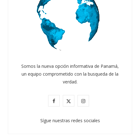
Somos la nueva opción informativa de Panamá,
un equipo comprometido con la busqueda de la
verdad.
F
X
I
a
(
n
Sígue nuestras redes sociales
c
T
s
e
w
t