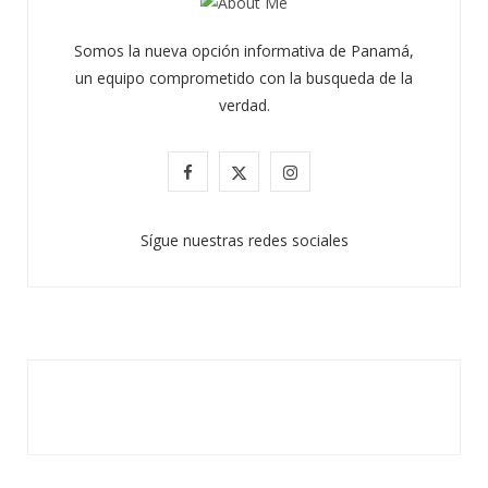
Somos la nueva opción informativa de Panamá,
un equipo comprometido con la busqueda de la
verdad.
F
X
I
a
(
n
Sígue nuestras redes sociales
c
T
s
e
w
t
b
i
a
o
t
g
o
t
r
k
e
a