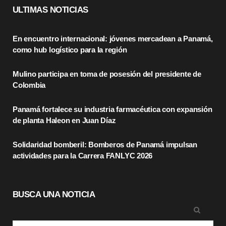
c
T
s
ULTIMAS NOTICIAS
e
w
t
En encuentro internacional: jóvenes mercadean a Panamá,
b
i
a
como hub logístico para la región
o
t
g
Mulino participa en toma de posesión del presidente de
o
t
r
Colombia
k
e
a
Panamá fortalece su industria farmacéutica con expansión
r
m
de planta Haleon en Juan Díaz
)
Solidaridad bomberil: Bomberos de Panamá impulsan
actividades para la Carrera FANLYC 2026
BUSCA UNA NOTICIA