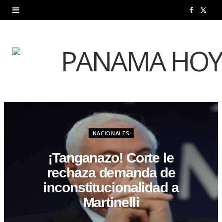
F
X
a
(
c
T
e
w
b
i
o
t
o
t
NACIONALES
k
e
¡Tanganazo! Corte le
rechaza demanda de
r
inconstitucionalidad a
)
Martinelli