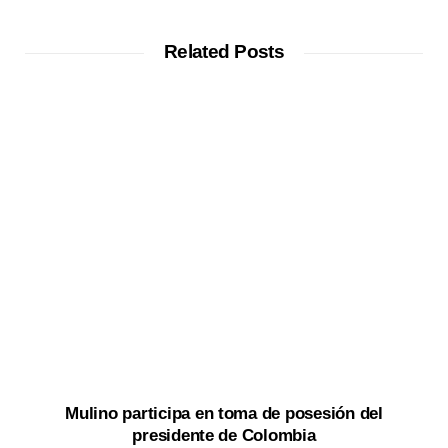
b
s
i
t
Related Posts
e
Mulino participa en toma de posesión del
presidente de Colombia