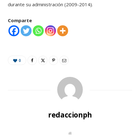
durante su administración (2009-2014).
Comparte
0
redaccionph
W
e