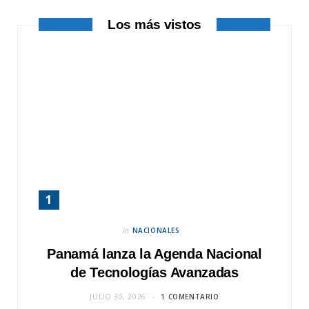
r
m
Los más vistos
)
in
NACIONALES
Panamá lanza la Agenda Nacional
de Tecnologías Avanzadas
JULIO 30, 2026
1 COMENTARIO