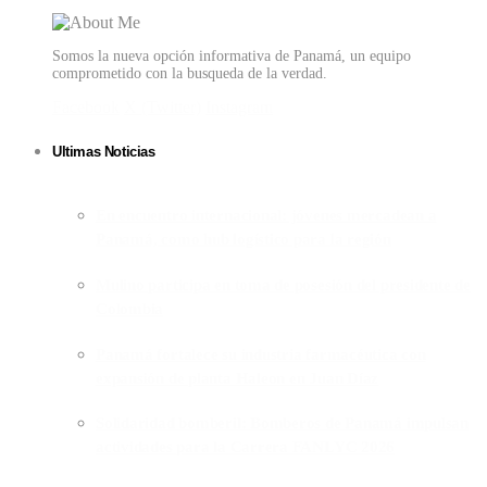
Somos la nueva opción informativa de Panamá, un equipo
comprometido con la busqueda de la verdad.
Facebook
X (Twitter)
Instagram
Ultimas Noticias
En encuentro internacional: jóvenes mercadean a
Panamá, como hub logístico para la región
Mulino participa en toma de posesión del presidente de
Colombia
Panamá fortalece su industria farmacéutica con
expansión de planta Haleon en Juan Díaz
Solidaridad bomberil: Bomberos de Panamá impulsan
actividades para la Carrera FANLYC 2026