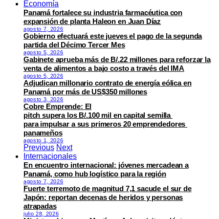
Economía
Panamá fortalece su industria farmacéutica con
expansión de planta Haleon en Juan Díaz
agosto 7, 2026
Gobierno efectuará este jueves el pago de la segunda
partida del Décimo Tercer Mes
agosto 5, 2026
Gabinete aprueba más de B/.22 millones para reforzar la
venta de alimentos a bajo costo a través del IMA
agosto 5, 2026
Adjudican millonario contrato de energía eólica en
Panamá por más de US$350 millones
agosto 3, 2026
Cobre Emprende: El
pitch supera los B/.100 mil en capital semilla
para impulsar a sus primeros 20 emprendedores
panameños
agosto 1, 2026
Previous
Next
Internacionales
En encuentro internacional: jóvenes mercadean a
Panamá, como hub logístico para la región
agosto 7, 2026
Fuerte terremoto de magnitud 7,1 sacude el sur de
Japón: reportan decenas de heridos y personas
atrapadas
julio 28, 2026