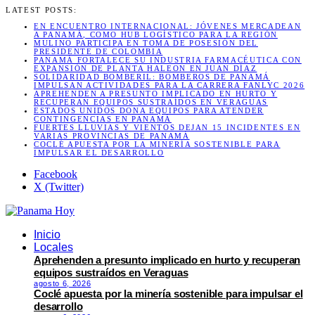
LATEST POSTS:
EN ENCUENTRO INTERNACIONAL: JÓVENES MERCADEAN
A PANAMÁ, COMO HUB LOGÍSTICO PARA LA REGIÓN
MULINO PARTICIPA EN TOMA DE POSESIÓN DEL
PRESIDENTE DE COLOMBIA
PANAMÁ FORTALECE SU INDUSTRIA FARMACÉUTICA CON
EXPANSIÓN DE PLANTA HALEON EN JUAN DÍAZ
SOLIDARIDAD BOMBERIL: BOMBEROS DE PANAMÁ
IMPULSAN ACTIVIDADES PARA LA CARRERA FANLYC 2026
APREHENDEN A PRESUNTO IMPLICADO EN HURTO Y
RECUPERAN EQUIPOS SUSTRAÍDOS EN VERAGUAS
ESTADOS UNIDOS DONA EQUIPOS PARA ATENDER
CONTINGENCIAS EN PANAMÁ
FUERTES LLUVIAS Y VIENTOS DEJAN 15 INCIDENTES EN
VARIAS PROVINCIAS DE PANAMÁ
COCLÉ APUESTA POR LA MINERÍA SOSTENIBLE PARA
IMPULSAR EL DESARROLLO
Facebook
X (Twitter)
Inicio
Locales
Aprehenden a presunto implicado en hurto y recuperan
equipos sustraídos en Veraguas
agosto 6, 2026
Coclé apuesta por la minería sostenible para impulsar el
desarrollo