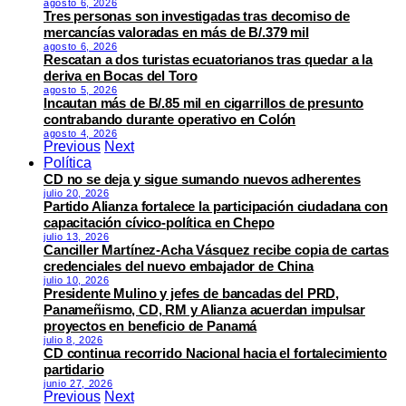
agosto 6, 2026
Tres personas son investigadas tras decomiso de
mercancías valoradas en más de B/.379 mil
agosto 6, 2026
Rescatan a dos turistas ecuatorianos tras quedar a la
deriva en Bocas del Toro
agosto 5, 2026
Incautan más de B/.85 mil en cigarrillos de presunto
contrabando durante operativo en Colón
agosto 4, 2026
Previous
Next
Política
CD no se deja y sigue sumando nuevos adherentes
julio 20, 2026
Partido Alianza fortalece la participación ciudadana con
capacitación cívico-política en Chepo
julio 13, 2026
Canciller Martínez-Acha Vásquez recibe copia de cartas
credenciales del nuevo embajador de China
julio 10, 2026
Presidente Mulino y jefes de bancadas del PRD,
Panameñismo, CD, RM y Alianza acuerdan impulsar
proyectos en beneficio de Panamá
julio 8, 2026
CD continua recorrido Nacional hacia el fortalecimiento
partidario
junio 27, 2026
Previous
Next