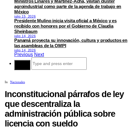
Ministros Linares y Martínez-Acha, visitan clúster
agroindustrial como parte de la agenda de trabajo en
México
julio 15, 2026
Presidente Mulino inicia visita oficial a México y es
recibido con honores por el Gobierno de Claudia
Sheinbaum
julio 14, 2026
Panamá proyecta su innovación, cultura y productos en
las asambleas de la OMPI
julio 14, 2026
Previous
Next
Search
for:
In
Nacionales
Inconstitucional párrafos de ley
que descentraliza la
administración pública sobre
licencia con sueldo