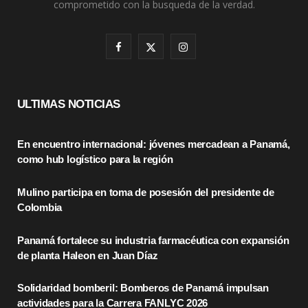
comprometido con la busqueda de la verdad.
F
X
I
a
(
n
c
T
s
ULTIMAS NOTICIAS
e
w
t
En encuentro internacional: jóvenes mercadean a Panamá,
b
i
a
como hub logístico para la región
o
t
g
Mulino participa en toma de posesión del presidente de
o
t
r
Colombia
k
e
a
Panamá fortalece su industria farmacéutica con expansión
r
m
de planta Haleon en Juan Díaz
)
Solidaridad bomberil: Bomberos de Panamá impulsan
actividades para la Carrera FANLYC 2026