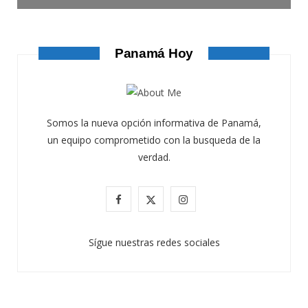
Panamá Hoy
Somos la nueva opción informativa de Panamá,
un equipo comprometido con la busqueda de la
verdad.
F
X
I
a
(
n
Sígue nuestras redes sociales
c
T
s
e
w
t
b
i
a