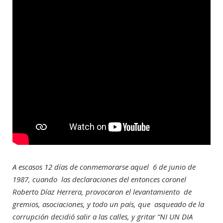
A escasos 12 días de conmemorarse aquel 6 de junio de
1987, cuando las declaraciones del entonces coronel
Roberto Díaz Herrera, provocaron el levantamiento de
gremios, asociaciones, y todo un país, que asqueado de la
corrupción decidió salir a las calles, y gritar “NI UN DIA