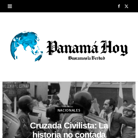
F
X
a
(
c
T
e
w
b
i
o
t
o
t
k
e
r
NACIONALES
)
Cruzada Civilista: La
historia no contada