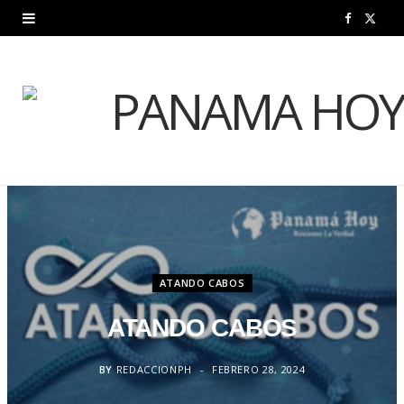
F
X
a
(
c
T
e
w
b
i
o
t
o
t
k
e
ATANDO CABOS
r
ATANDO CABOS
)
BY
REDACCIONPH
FEBRERO 28, 2024