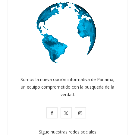
Somos la nueva opción informativa de Panamá,
un equipo comprometido con la busqueda de la
verdad.
F
X
I
a
(
n
Sígue nuestras redes sociales