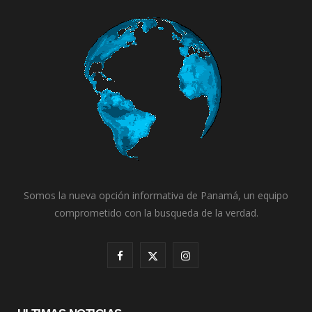
Somos la nueva opción informativa de Panamá, un equipo
comprometido con la busqueda de la verdad.
F
X
I
a
(
n
c
T
s