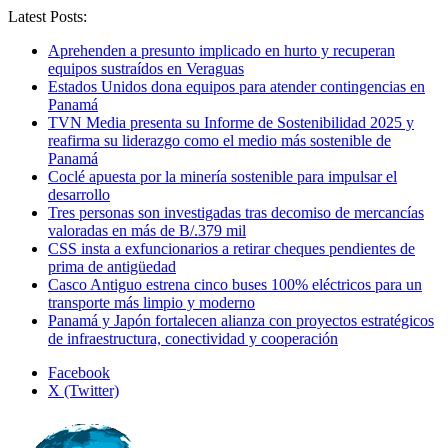
Latest Posts:
Aprehenden a presunto implicado en hurto y recuperan
equipos sustraídos en Veraguas
Estados Unidos dona equipos para atender contingencias en
Panamá
TVN Media presenta su Informe de Sostenibilidad 2025 y
reafirma su liderazgo como el medio más sostenible de
Panamá
Coclé apuesta por la minería sostenible para impulsar el
desarrollo
Tres personas son investigadas tras decomiso de mercancías
valoradas en más de B/.379 mil
CSS insta a exfuncionarios a retirar cheques pendientes de
prima de antigüedad
Casco Antiguo estrena cinco buses 100% eléctricos para un
transporte más limpio y moderno
Panamá y Japón fortalecen alianza con proyectos estratégicos
de infraestructura, conectividad y cooperación
Facebook
X (Twitter)