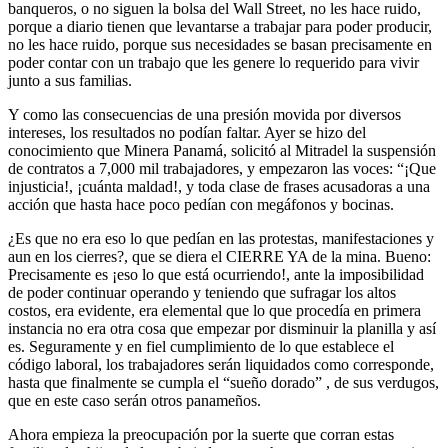
banqueros, o no siguen la bolsa del Wall Street, no les hace ruido,
porque a diario tienen que levantarse a trabajar para poder producir,
no les hace ruido, porque sus necesidades se basan precisamente en
poder contar con un trabajo que les genere lo requerido para vivir
junto a sus familias.
Y como las consecuencias de una presión movida por diversos
intereses, los resultados no podían faltar. Ayer se hizo del
conocimiento que Minera Panamá, solicitó al Mitradel la suspensión
de contratos a 7,000 mil trabajadores, y empezaron las voces: “¡Que
injusticia!, ¡cuánta maldad!, y toda clase de frases acusadoras a una
acción que hasta hace poco pedían con megáfonos y bocinas.
¿Es que no era eso lo que pedían en las protestas, manifestaciones y
aun en los cierres?, que se diera el CIERRE YA de la mina. Bueno:
Precisamente es ¡eso lo que está ocurriendo!, ante la imposibilidad
de poder continuar operando y teniendo que sufragar los altos
costos, era evidente, era elemental que lo que procedía en primera
instancia no era otra cosa que empezar por disminuir la planilla y así
es. Seguramente y en fiel cumplimiento de lo que establece el
código laboral, los trabajadores serán liquidados como corresponde,
hasta que finalmente se cumpla el “sueño dorado” , de sus verdugos,
que en este caso serán otros panameños.
Ahora empieza la preocupación por la suerte que corran estas