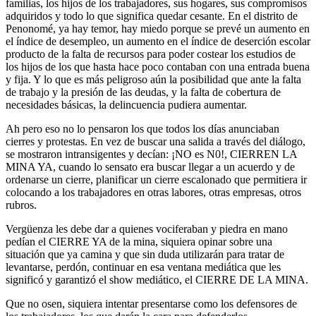
familias, los hijos de los trabajadores, sus hogares, sus compromisos
adquiridos y todo lo que significa quedar cesante. En el distrito de
Penonomé, ya hay temor, hay miedo porque se prevé un aumento en
el índice de desempleo, un aumento en el índice de deserción escolar
producto de la falta de recursos para poder costear los estudios de
los hijos de los que hasta hace poco contaban con una entrada buena
y fija. Y lo que es más peligroso aún la posibilidad que ante la falta
de trabajo y la presión de las deudas, y la falta de cobertura de
necesidades básicas, la delincuencia pudiera aumentar.
Ah pero eso no lo pensaron los que todos los días anunciaban
cierres y protestas. En vez de buscar una salida a través del diálogo,
se mostraron intransigentes y decían: ¡NO es N0!, CIERREN LA
MINA YA, cuando lo sensato era buscar llegar a un acuerdo y de
ordenarse un cierre, planificar un cierre escalonado que permitiera ir
colocando a los trabajadores en otras labores, otras empresas, otros
rubros.
Vergüenza les debe dar a quienes vociferaban y piedra en mano
pedían el CIERRE YA de la mina, siquiera opinar sobre una
situación que ya camina y que sin duda utilizarán para tratar de
levantarse, perdón, continuar en esa ventana mediática que les
significó y garantizó el show mediático, el CIERRE DE LA MINA.
Que no osen, siquiera intentar presentarse como los defensores de