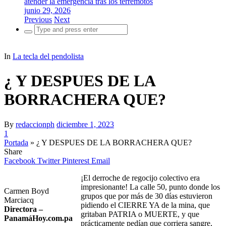
atender la emergencia tras los terremotos
junio 29, 2026
Previous
Next
Search
for:
In
La tecla del pendolista
¿ Y DESPUES DE LA
BORRACHERA QUE?
By
redaccionph
diciembre 1, 2023
1
Portada
»
¿ Y DESPUES DE LA BORRACHERA QUE?
Share
Facebook
Twitter
Pinterest
Email
¡El derroche de regocijo colectivo era
impresionante! La calle 50, punto donde los
Carmen Boyd
grupos que por más de 30 días estuvieron
Marciacq
pidiendo el CIERRE YA de la mina, que
Directora –
gritaban PATRIA o MUERTE, y que
PanamáHoy.com.pa
prácticamente pedían que corriera sangre,