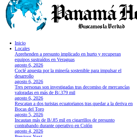
Inicio
Locales
Aprehenden a presunto implicado en hurto y recuperan
equipos sustraídos en Veraguas
agosto 6, 2026
Coclé apuesta por la minería sostenible para impulsar el
desarrollo
agosto 6, 2026
Tres personas son investigadas tras decomiso de mercancías
valoradas en más de B/.379 mil
agosto 6, 2026
Rescatan a dos turistas ecuatorianos tras quedar a la deriva en
Bocas del Toro
agosto 5, 2026
Incautan más de B/.85 mil en cigarrillos de presunto
contrabando durante operativo en Colón
agosto 4, 2026
Previous
Next