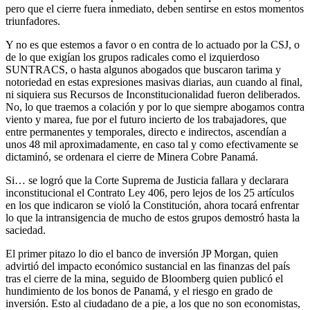
pero que el cierre fuera inmediato, deben sentirse en estos momentos
triunfadores.
Y no es que estemos a favor o en contra de lo actuado por la CSJ, o
de lo que exigían los grupos radicales como el izquierdoso
SUNTRACS, o hasta algunos abogados que buscaron tarima y
notoriedad en estas expresiones masivas diarias, aun cuando al final,
ni siquiera sus Recursos de Inconstitucionalidad fueron deliberados.
No, lo que traemos a colación y por lo que siempre abogamos contra
viento y marea, fue por el futuro incierto de los trabajadores, que
entre permanentes y temporales, directo e indirectos, ascendían a
unos 48 mil aproximadamente, en caso tal y como efectivamente se
dictaminó, se ordenara el cierre de Minera Cobre Panamá.
Si… se logró que la Corte Suprema de Justicia fallara y declarara
inconstitucional el Contrato Ley 406, pero lejos de los 25 artículos
en los que indicaron se violó la Constitución, ahora tocará enfrentar
lo que la intransigencia de mucho de estos grupos demostró hasta la
saciedad.
El primer pitazo lo dio el banco de inversión JP Morgan, quien
advirtió del impacto económico sustancial en las finanzas del país
tras el cierre de la mina, seguido de Bloomberg quien publicó el
hundimiento de los bonos de Panamá, y el riesgo en grado de
inversión. Esto al ciudadano de a pie, a los que no son economistas,