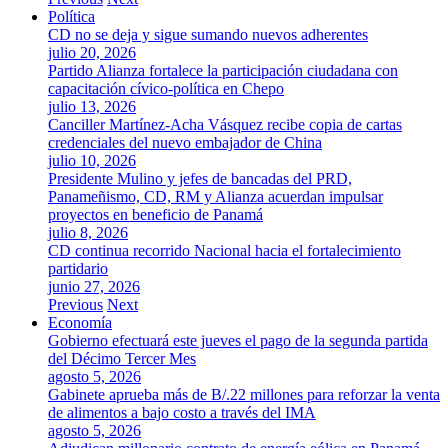
Política
CD no se deja y sigue sumando nuevos adherentes
julio 20, 2026
Partido Alianza fortalece la participación ciudadana con
capacitación cívico-política en Chepo
julio 13, 2026
Canciller Martínez-Acha Vásquez recibe copia de cartas
credenciales del nuevo embajador de China
julio 10, 2026
Presidente Mulino y jefes de bancadas del PRD,
Panameñismo, CD, RM y Alianza acuerdan impulsar
proyectos en beneficio de Panamá
julio 8, 2026
CD continua recorrido Nacional hacia el fortalecimiento
partidario
junio 27, 2026
Previous
Next
Economía
Gobierno efectuará este jueves el pago de la segunda partida
del Décimo Tercer Mes
agosto 5, 2026
Gabinete aprueba más de B/.22 millones para reforzar la venta
de alimentos a bajo costo a través del IMA
agosto 5, 2026