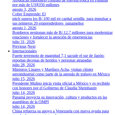
Adjudican millonario contrato de energía eólica en Panamá
por más de US$350 millones
agosto 3, 2026
Cobre Emprende: El
pitch supera los B/.100 mil en capital semilla para impulsar a
sus primeros 20 emprendedores panameños
agosto 1, 2026
Bomberos gestionan más de B/.12.7 millones para modernizar
estaciones y fortalecer la atención de emergencias
julio 31, 2026
Previous
Next
Internacionales
Fuerte terremoto de magnitud 7,1 sacude el sur de Japón:
reportan decenas de heridos y personas atrapadas
julio 28, 2026
Ministros Linares y Martínez-Acha, visitan clúster
agroindustrial como parte de la agenda de trabajo en México
julio 15, 2026
Presidente Mulino inicia visita oficial a México y es recibido
con honores por el Gobierno de Claudia Sheinbaum
julio 14, 2026
Panamá proyecta su innovación, cultura y productos en las
asambleas de la OMPI
julio 14, 2026
China refuerza su apoyo a Venezuela con nueva ayuda para