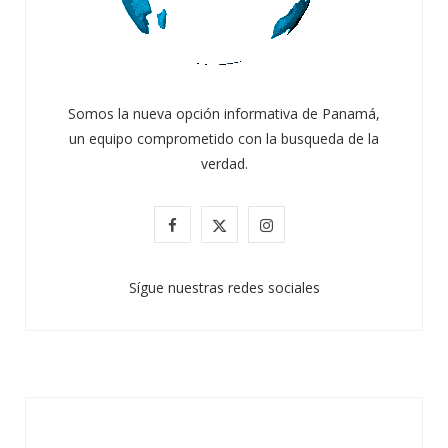
Somos la nueva opción informativa de Panamá,
un equipo comprometido con la busqueda de la
verdad.
F
X
I
a
(
n
Sígue nuestras redes sociales
c
T
s
e
w
t
b
i
a
o
t
g
o
t
r