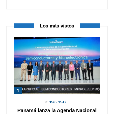
k
e
a
r
m
Los más vistos
)
in
NACIONALES
Panamá lanza la Agenda Nacional