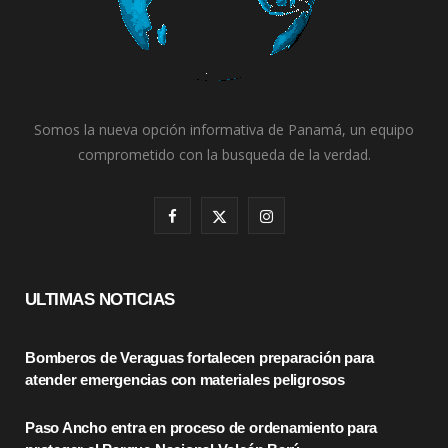
Somos la nueva opción informativa de Panamá, un equipo
comprometido con la busqueda de la verdad.
F
X
I
a
(
n
c
T
s
ULTIMAS NOTICIAS
e
w
t
Bomberos de Veraguas fortalecen preparación para
b
i
a
atender emergencias con materiales peligrosos
o
t
g
Paso Ancho entra en proceso de ordenamiento para
o
t
r