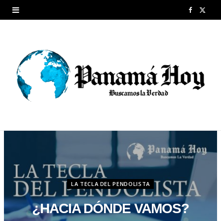
F
X
a
(
c
T
e
w
b
i
o
t
o
t
k
e
r
LA TECLA DEL PENDOLISTA
)
¿HACIA DÓNDE VAMOS?