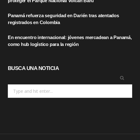
proteger el Parque Nacional Volcán Barú
k
e
a
Panamá refuerza seguridad en Darién tras atentados
r
m
registrados en Colombia
)
En encuentro internacional: jóvenes mercadean a Panamá,
como hub logístico para la región
BUSCA UNA NOTICIA
Search
for: