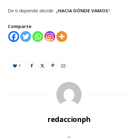
De ti depende decidir: ¿
HACIA DÓNDE VAMOS
?
Comparte
1
redaccionph
W