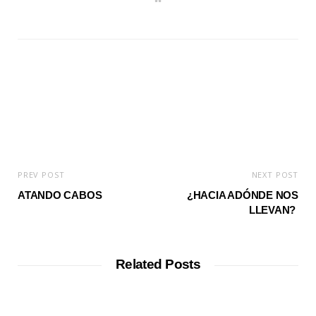
e
b
s
i
t
e
PREV POST
NEXT POST
ATANDO CABOS
¿HACIA ADÓNDE NOS
LLEVAN?
Related Posts