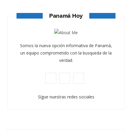
AGOSTO 4, 2026
Panamá Hoy
Somos la nueva opción informativa de Panamá,
un equipo comprometido con la busqueda de la
verdad.
F
X
I
a
(
n
Sígue nuestras redes sociales
c
T
s
e
w
t
b
i
a