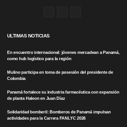
F
X
I
a
(
n
c
T
s
ULTIMAS NOTICIAS
e
w
t
En encuentro internacional: jóvenes mercadean a Panamá,
b
i
a
como hub logístico para la región
o
t
g
Mulino participa en toma de posesión del presidente de
o
t
r
Colombia
k
e
a
Panamá fortalece su industria farmacéutica con expansión
r
m
de planta Haleon en Juan Díaz
)
Solidaridad bomberil: Bomberos de Panamá impulsan
actividades para la Carrera FANLYC 2026