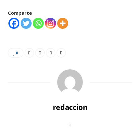
Comparte
0
redaccion
W
e
b
s