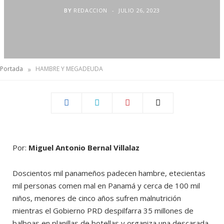
BY
REDACCION
JULIO 26, 2023
»
Portada
HAMBRE Y MEGADEUDA
Por:
Miguel Antonio Bernal Villalaz
Doscientos mil panameños padecen hambre, etecientas
mil personas comen mal en Panamá y cerca de 100 mil
niños, menores de cinco años sufren malnutrición
mientras el Gobierno PRD despilfarra 35 millones de
balboas en planillas de botellas y organiza una descarada