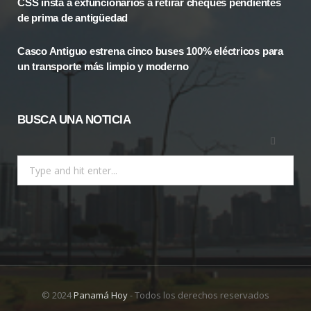
CSS insta a exfuncionarios a retirar cheques pendientes
r
m
de prima de antigüedad
)
Casco Antiguo estrena cinco buses 100% eléctricos para
un transporte más limpio y moderno
BUSCA UNA NOTICIA
Search
for:
© 2024
Panamá Hoy
- Todos los derechos reservados