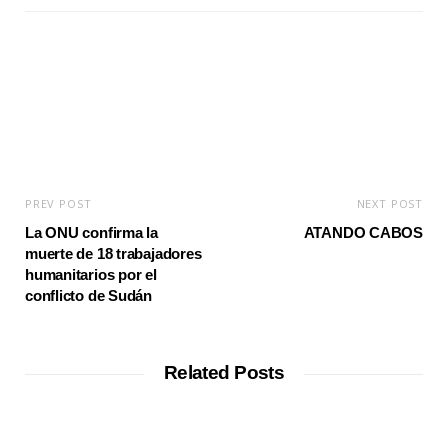
i
t
e
PREV POST
NEXT POST
La ONU confirma la
ATANDO CABOS
muerte de 18 trabajadores
humanitarios por el
conflicto de Sudán
Related Posts