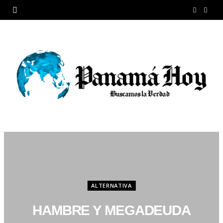
F
X
a
(
c
T
e
w
b
i
o
t
o
t
k
e
r
ALTERNATIVA
)
HAMBRE Y MEGADEUDA