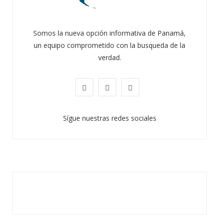
Somos la nueva opción informativa de Panamá,
un equipo comprometido con la busqueda de la
verdad.
F
X
I
a
(
n
Sígue nuestras redes sociales
c
T
s
e
w
t
b
i
a
o
t
g
o
t
r
k
e
a