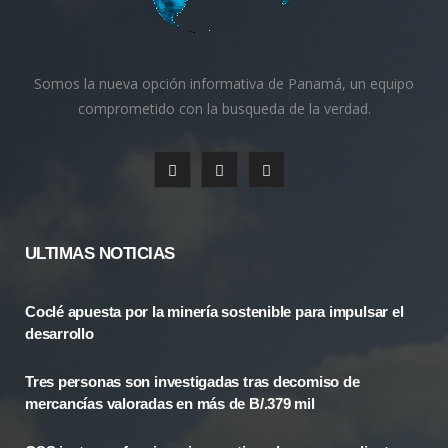
Somos la nueva opción informativa de Panamá, un equipo
comprometido con la busqueda de la verdad.
F
X
I
a
(
n
c
T
s
ULTIMAS NOTICIAS
e
w
t
Coclé apuesta por la minería sostenible para impulsar el
b
i
a
desarrollo
o
t
g
Tres personas son investigadas tras decomiso de
o
t
r
mercancías valoradas en más de B/.379 mil
k
e
a