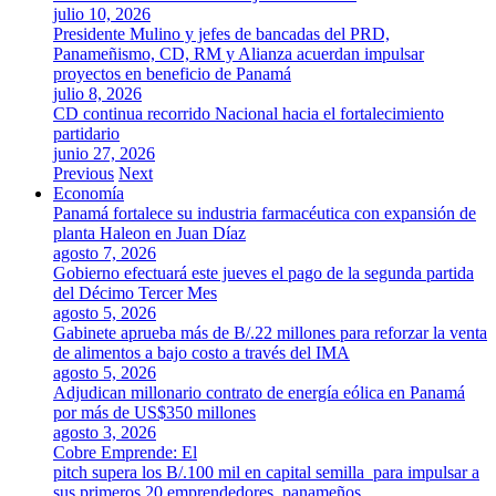
julio 10, 2026
Presidente Mulino y jefes de bancadas del PRD,
Panameñismo, CD, RM y Alianza acuerdan impulsar
proyectos en beneficio de Panamá
julio 8, 2026
CD continua recorrido Nacional hacia el fortalecimiento
partidario
junio 27, 2026
Previous
Next
Economía
Panamá fortalece su industria farmacéutica con expansión de
planta Haleon en Juan Díaz
agosto 7, 2026
Gobierno efectuará este jueves el pago de la segunda partida
del Décimo Tercer Mes
agosto 5, 2026
Gabinete aprueba más de B/.22 millones para reforzar la venta
de alimentos a bajo costo a través del IMA
agosto 5, 2026
Adjudican millonario contrato de energía eólica en Panamá
por más de US$350 millones
agosto 3, 2026
Cobre Emprende: El
pitch supera los B/.100 mil en capital semilla para impulsar a
sus primeros 20 emprendedores panameños