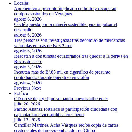
Locales
Aprehenden a presunto implicado en hurto y recuperan
equipos sustraídos en Veraguas
agosto 6, 2026
Coclé apuesta por la minería sostenible para impulsar el
desarrollo
agosto 6, 2026
Tres personas son investigadas tras decomiso de mercancías
valoradas en más de B/.379 mil
agosto 6, 2026
Rescatan a dos turistas ecuatorianos tras quedar a la deriva en
Bocas del Toro
agosto 5, 2026
Incautan más de B/.85 mil en cigarrillos de presunto
contrabando durante operativo en Colón
agosto 4, 2026
Previous
Next
Política
CD no se deja y sigue sumando nuevos adherentes
julio 20, 2026
Partido Alianza fortalece la participación ciudadana con
capacitación cívico-política en Chepo
julio 13, 2026
Canciller Martínez-Acha Vásquez recibe copia de cartas
credenciales del nuevo embajador de China