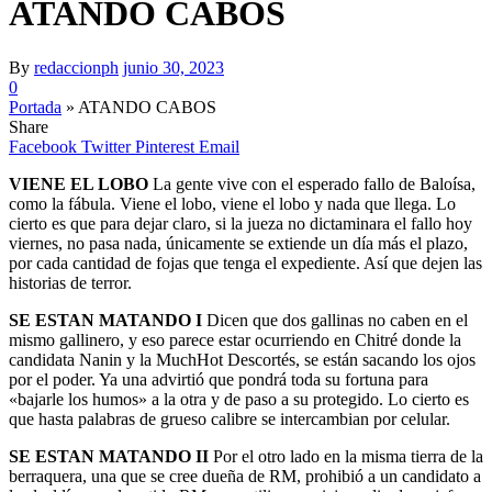
ATANDO CABOS
By
redaccionph
junio 30, 2023
0
Portada
»
ATANDO CABOS
Share
Facebook
Twitter
Pinterest
Email
VIENE EL LOBO
La gente vive con el esperado fallo de Baloísa,
como la fábula. Viene el lobo, viene el lobo y nada que llega. Lo
cierto es que para dejar claro, si la jueza no dictaminara el fallo hoy
viernes, no pasa nada, únicamente se extiende un día más el plazo,
por cada cantidad de fojas que tenga el expediente. Así que dejen las
historias de terror.
SE ESTAN MATANDO I
Dicen que dos gallinas no caben en el
mismo gallinero, y eso parece estar ocurriendo en Chitré donde la
candidata Nanin y la MuchHot Descortés, se están sacando los ojos
por el poder. Ya una advirtió que pondrá toda su fortuna para
«bajarle los humos» a la otra y de paso a su protegido. Lo cierto es
que hasta palabras de grueso calibre se intercambian por celular.
SE ESTAN MATANDO II
Por el otro lado en la misma tierra de la
berraquera, una que se cree dueña de RM, prohibió a un candidato a