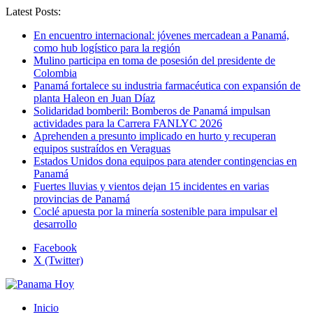
Latest Posts:
En encuentro internacional: jóvenes mercadean a Panamá,
como hub logístico para la región
Mulino participa en toma de posesión del presidente de
Colombia
Panamá fortalece su industria farmacéutica con expansión de
planta Haleon en Juan Díaz
Solidaridad bomberil: Bomberos de Panamá impulsan
actividades para la Carrera FANLYC 2026
Aprehenden a presunto implicado en hurto y recuperan
equipos sustraídos en Veraguas
Estados Unidos dona equipos para atender contingencias en
Panamá
Fuertes lluvias y vientos dejan 15 incidentes en varias
provincias de Panamá
Coclé apuesta por la minería sostenible para impulsar el
desarrollo
Facebook
X (Twitter)
Inicio