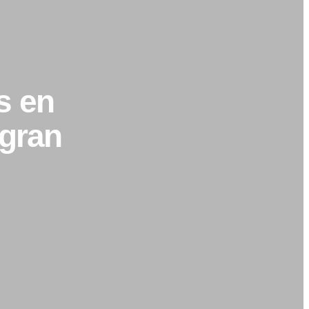
s en
 gran