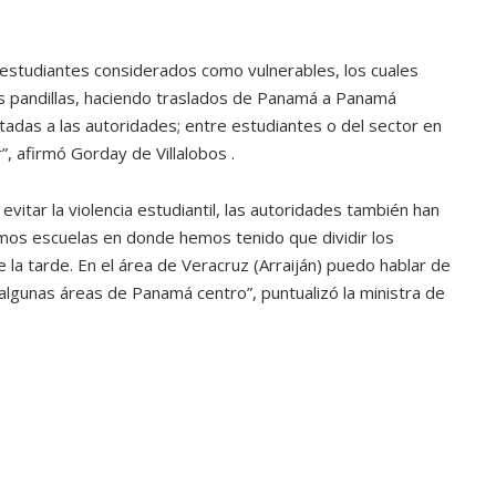
ATANDO CABOS
JULIO 30, 2026
studiantes considerados como vulnerables, los cuales
s pandillas, haciendo traslados de Panamá a Panamá
das a las autoridades; entre estudiantes o del sector en
”, afirmó Gorday de Villalobos .
itar la violencia estudiantil, las autoridades también han
mos escuelas en donde hemos tenido que dividir los
 la tarde. En el área de Veracruz (Arraiján) puedo hablar de
algunas áreas de Panamá centro”, puntualizó la ministra de