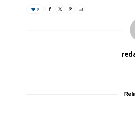
0
red
Rel