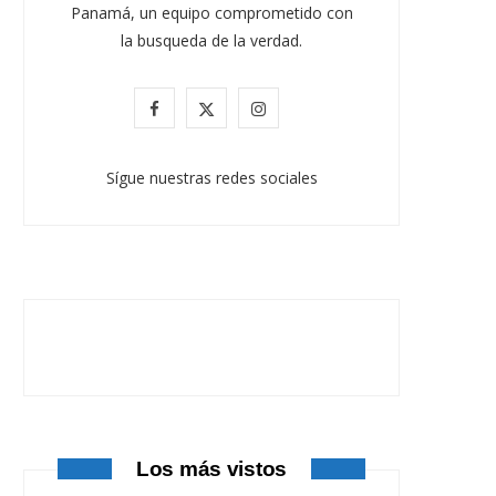
Panamá, un equipo comprometido con
la busqueda de la verdad.
F
X
I
a
(
n
Sígue nuestras redes sociales
c
T
s
e
w
t
b
i
a
o
t
g
o
t
r
k
e
a
r
m
Los más vistos
)