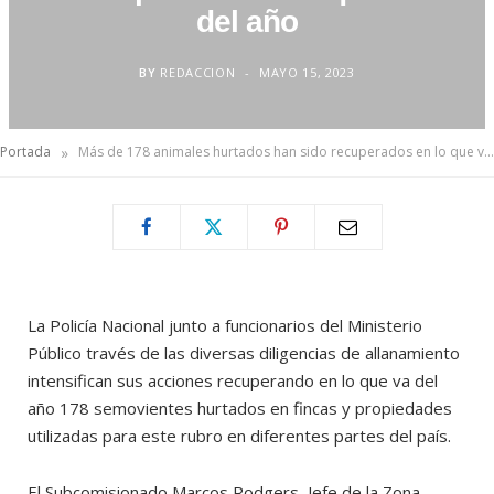
del año
BY
REDACCION
MAYO 15, 2023
»
Portada
Más de 178 animales hurtados han sido recuperados en lo que va del año
La Policía Nacional junto a funcionarios del Ministerio
Público través de las diversas diligencias de allanamiento
intensifican sus acciones recuperando en lo que va del
año 178 semovientes hurtados en fincas y propiedades
utilizadas para este rubro en diferentes partes del país.
El Subcomisionado Marcos Rodgers, Jefe de la Zona