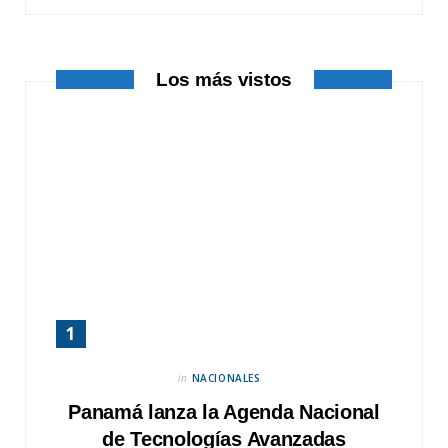
k
e
a
r
m
Los más vistos
)
in
NACIONALES
Panamá lanza la Agenda Nacional
de Tecnologías Avanzadas