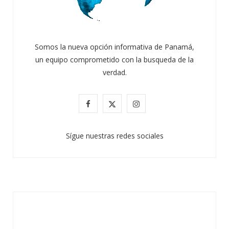
Somos la nueva opción informativa de Panamá,
un equipo comprometido con la busqueda de la
verdad.
F
X
I
a
(
n
Sígue nuestras redes sociales
c
T
s
e
w
t
b
i
a
o
t
g
o
t
r