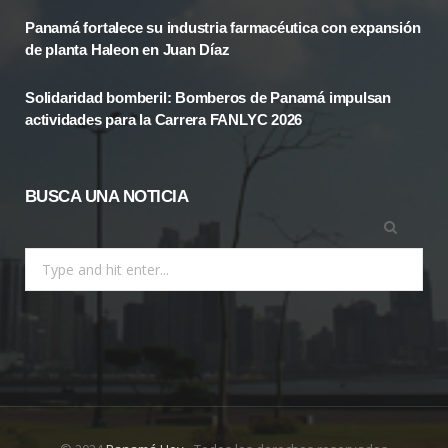
k
e
a
Panamá fortalece su industria farmacéutica con expansión
r
m
de planta Haleon en Juan Díaz
)
Solidaridad bomberil: Bomberos de Panamá impulsan
actividades para la Carrera FANLYC 2026
BUSCA UNA NOTICIA
Search
for: