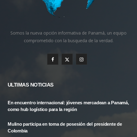
Somos la nueva opción informativa de Panamá, un equipo
comprometido con la busqueda de la verdad.
F
X
I
a
(
n
c
T
s
ULTIMAS NOTICIAS
e
w
t
En encuentro internacional: jóvenes mercadean a Panamá,
b
i
a
como hub logístico para la región
o
t
g
Mulino participa en toma de posesión del presidente de
o
t
r
Colombia