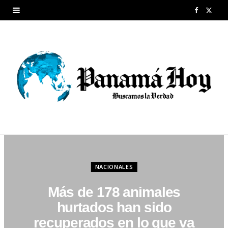
F
X
a
(
c
T
e
w
b
i
o
t
o
t
k
e
NACIONALES
r
Más de 178 animales
)
hurtados han sido
recuperados en lo que va