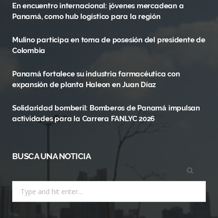
En encuentro internacional: jóvenes mercadean a
b
i
a
Panamá, como hub logístico para la región
o
t
g
Mulino participa en toma de posesión del presidente de
o
t
r
Colombia
k
e
a
Panamá fortalece su industria farmacéutica con
r
m
expansión de planta Haleon en Juan Díaz
)
Solidaridad bomberil: Bomberos de Panamá impulsan
actividades para la Carrera FANLYC 2026
BUSCA UNA NOTICIA
Search
for: