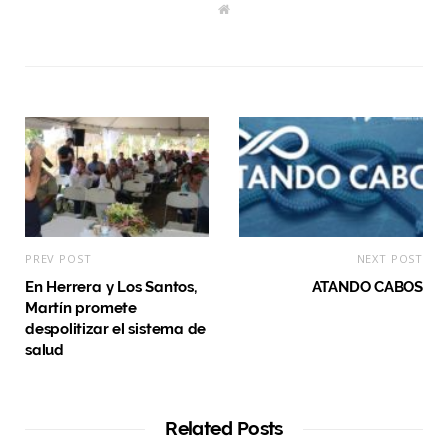
W
e
b
s
i
t
e
PREV POST
NEXT POST
En Herrera y Los Santos,
ATANDO CABOS
Martín promete
despolitizar el sistema de
salud
Related Posts