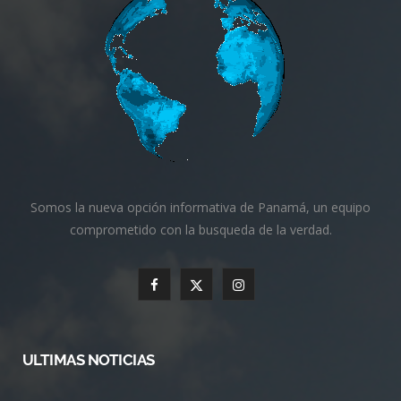
Somos la nueva opción informativa de Panamá, un equipo
comprometido con la busqueda de la verdad.
F
X
I
a
(
n
c
T
s
ULTIMAS NOTICIAS
e
w
t