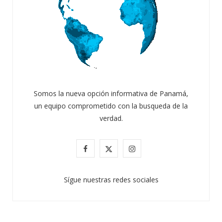
Somos la nueva opción informativa de Panamá,
un equipo comprometido con la busqueda de la
verdad.
F
X
I
a
(
n
Sígue nuestras redes sociales
c
T
s
e
w
t
b
i
a