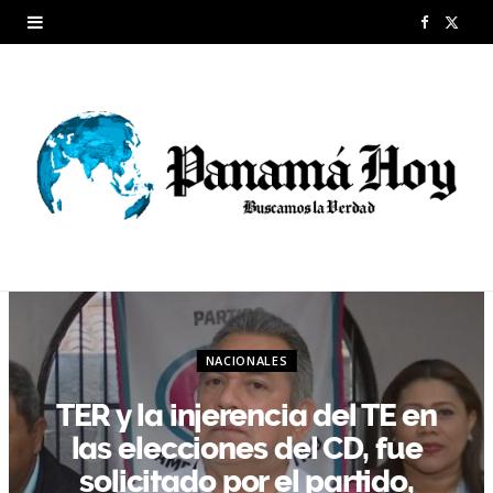
F
X
a
(
c
T
e
w
b
i
o
t
o
t
k
e
NACIONALES
r
TER y la injerencia del TE en
)
las elecciones del CD, fue
solicitado por el partido,