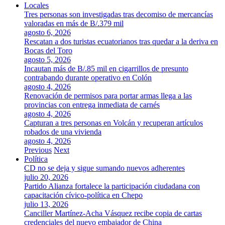
Locales
Tres personas son investigadas tras decomiso de mercancías
valoradas en más de B/.379 mil
agosto 6, 2026
Rescatan a dos turistas ecuatorianos tras quedar a la deriva en
Bocas del Toro
agosto 5, 2026
Incautan más de B/.85 mil en cigarrillos de presunto
contrabando durante operativo en Colón
agosto 4, 2026
Renovación de permisos para portar armas llega a las
provincias con entrega inmediata de carnés
agosto 4, 2026
Capturan a tres personas en Volcán y recuperan artículos
robados de una vivienda
agosto 4, 2026
Previous
Next
Política
CD no se deja y sigue sumando nuevos adherentes
julio 20, 2026
Partido Alianza fortalece la participación ciudadana con
capacitación cívico-política en Chepo
julio 13, 2026
Canciller Martínez-Acha Vásquez recibe copia de cartas
credenciales del nuevo embajador de China