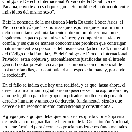
Código de Derecho Internacional Privado de la República de
Panamá, cuyo texto es el que sigue: “Se prohíbe el matrimonio entre
individuos del mismo sexo”.
Bajo la ponencia de la magistrada María Eugenia López Arias, el
Pleno concluyó que “las normas que disponen que el matrimonio
debe concertarse voluntariamente entre un hombre y una mujer,
legalmente capaces para unirse, y hacer, y compartir una vida en
común, y las que de manera concomitante prohíben que contraigan
matrimonio entre sí personas del mismo sexo (artículo 34, numeral 1
del Código de la Familia y 35 del Código de Derecho Internacional
Privado), están objetiva y razonablemente justificadas en el interés
general de dar prevalencia a aquellas uniones con el potencial de
instaurar familias, dar continuidad a la especie humana y, por ende, a
la sociedad”.
En el fallo se indica que hay una realidad, y es que, hasta ahora, el
derecho al matrimonio igualitario no pasa de ser una aspiración que,
aunque legítima para los grupos implicados, no tiene categoría de
derecho humano y tampoco de derecho fundamental, siendo que
carece de un reconocimiento convencional y constitucional.
Agrega que, algo que debe quedar claro, es que la Corte Suprema
de Justicia, como guardiana e intérprete de la Constitución Nacional,
no tiene facultad para decretar o proclamar derechos fundamentales