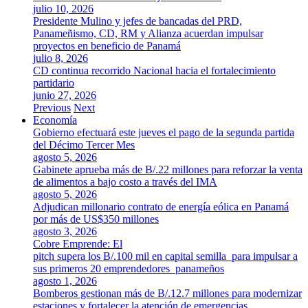
julio 10, 2026
Presidente Mulino y jefes de bancadas del PRD,
Panameñismo, CD, RM y Alianza acuerdan impulsar
proyectos en beneficio de Panamá
julio 8, 2026
CD continua recorrido Nacional hacia el fortalecimiento
partidario
junio 27, 2026
Previous
Next
Economía
Gobierno efectuará este jueves el pago de la segunda partida
del Décimo Tercer Mes
agosto 5, 2026
Gabinete aprueba más de B/.22 millones para reforzar la venta
de alimentos a bajo costo a través del IMA
agosto 5, 2026
Adjudican millonario contrato de energía eólica en Panamá
por más de US$350 millones
agosto 3, 2026
Cobre Emprende: El
pitch supera los B/.100 mil en capital semilla para impulsar a
sus primeros 20 emprendedores panameños
agosto 1, 2026
Bomberos gestionan más de B/.12.7 millones para modernizar
estaciones y fortalecer la atención de emergencias