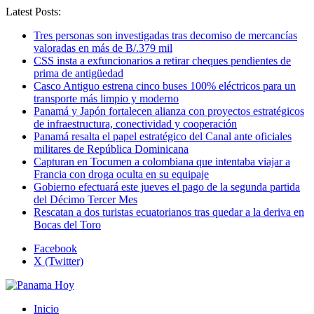
Latest Posts:
Tres personas son investigadas tras decomiso de mercancías
valoradas en más de B/.379 mil
CSS insta a exfuncionarios a retirar cheques pendientes de
prima de antigüedad
Casco Antiguo estrena cinco buses 100% eléctricos para un
transporte más limpio y moderno
Panamá y Japón fortalecen alianza con proyectos estratégicos
de infraestructura, conectividad y cooperación
Panamá resalta el papel estratégico del Canal ante oficiales
militares de República Dominicana
Capturan en Tocumen a colombiana que intentaba viajar a
Francia con droga oculta en su equipaje
Gobierno efectuará este jueves el pago de la segunda partida
del Décimo Tercer Mes
Rescatan a dos turistas ecuatorianos tras quedar a la deriva en
Bocas del Toro
Facebook
X (Twitter)
Inicio