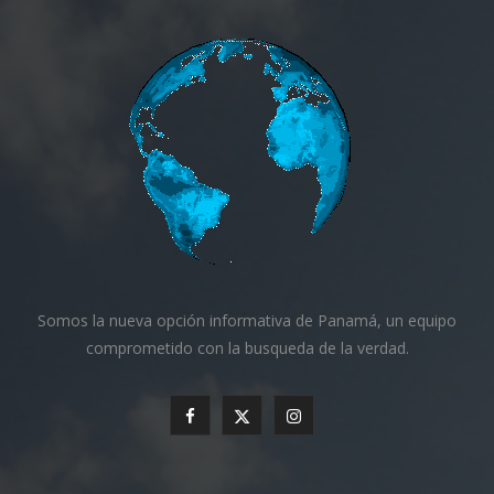
Somos la nueva opción informativa de Panamá, un equipo
comprometido con la busqueda de la verdad.
F
X
I
a
(
n