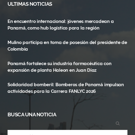
c
T
s
ULTIMAS NOTICIAS
e
w
t
En encuentro internacional: jóvenes mercadean a
b
i
a
Panamá, como hub logístico para la región
o
t
g
Mulino participa en toma de posesión del presidente de
o
t
r
Colombia
k
e
a
Panamá fortalece su industria farmacéutica con
r
m
expansión de planta Haleon en Juan Díaz
)
Solidaridad bomberil: Bomberos de Panamá impulsan
actividades para la Carrera FANLYC 2026
BUSCA UNA NOTICIA
Search