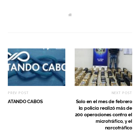
W
e
b
s
i
t
e
PREV POST
NEXT POST
ATANDO CABOS
Solo en el mes de febrero
la policía realizó más de
200 operaciones contra el
microtráfico, y el
narcotráfico