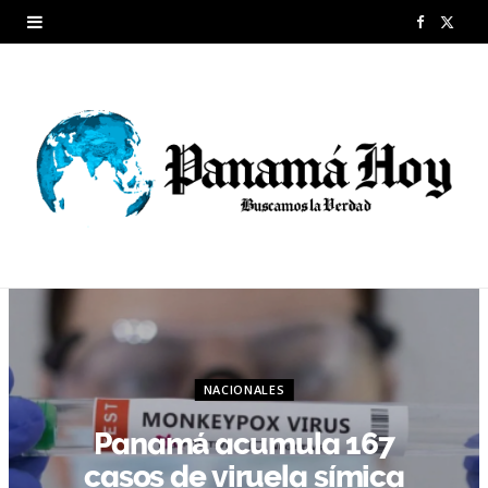
F
X
a
(
c
T
e
w
b
i
o
t
o
t
k
e
r
NACIONALES
)
Panamá acumula 167
casos de viruela símica