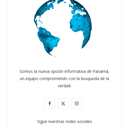
Somos la nueva opción informativa de Panamá,
un equipo comprometido con la busqueda de la
verdad.
F
X
I
a
(
n
Sígue nuestras redes sociales
c
T
s