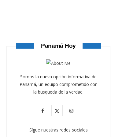
ATANDO CABOS
AGOSTO 4, 2026
Panamá Hoy
Somos la nueva opción informativa de
Panamá, un equipo comprometido con
la busqueda de la verdad.
F
X
I
a
(
n
Sígue nuestras redes sociales
ATANDO CABOS
c
T
s