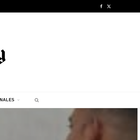
F
X
a
(
c
T
e
w
b
i
o
t
o
t
k
e
ONALES
r
)