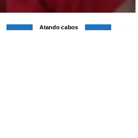
Atando cabos
ATANDO CABOS