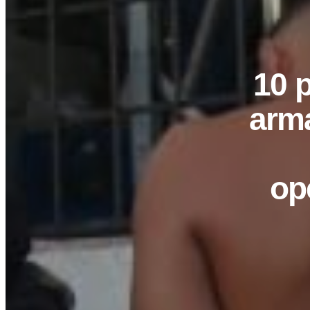
10 
arma
op