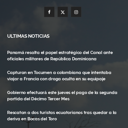
F
X
I
a
(
n
c
T
s
ULTIMAS NOTICIAS
e
w
t
Panamá resalta el papel estratégico del Canal ante
b
i
a
oficiales militares de República Dominicana
o
t
g
Capturan en Tocumen a colombiana que intentaba
o
t
r
viajar a Francia con droga oculta en su equipaje
k
e
a
Gobierno efectuará este jueves el pago de la segunda
r
m
partida del Décimo Tercer Mes
)
Rescatan a dos turistas ecuatorianos tras quedar a la
deriva en Bocas del Toro