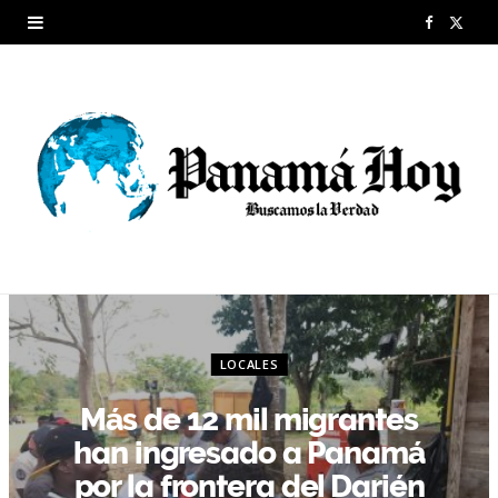
F
X
a
(
c
T
e
w
b
i
o
t
o
t
k
e
LOCALES
r
Más de 12 mil migrantes
)
han ingresado a Panamá
por la frontera del Darién