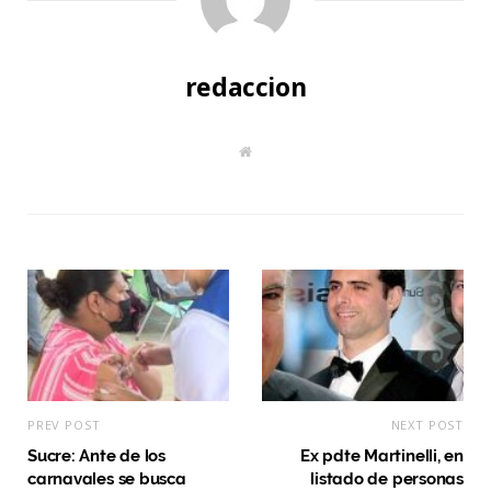
redaccion
W
e
b
s
i
t
e
PREV POST
NEXT POST
Sucre: Ante de los
Ex pdte Martinelli, en
carnavales se busca
listado de personas