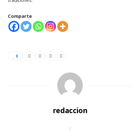
tradiciones.
Comparte
0
redaccion
W
e
b