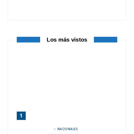
o
t
r
k
e
a
r
m
Los más vistos
)
in
NACIONALES