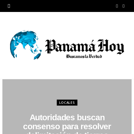
F
X
a
(
c
T
e
w
b
i
o
t
o
t
k
e
r
LOCALES
)
Autoridades buscan
consenso para resolver