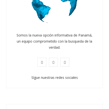
Somos la nueva opción informativa de Panamá,
un equipo comprometido con la busqueda de la
verdad.
F
X
I
a
(
n
Sígue nuestras redes sociales
c
T
s
e
w
t
b
i
a
o
t
g