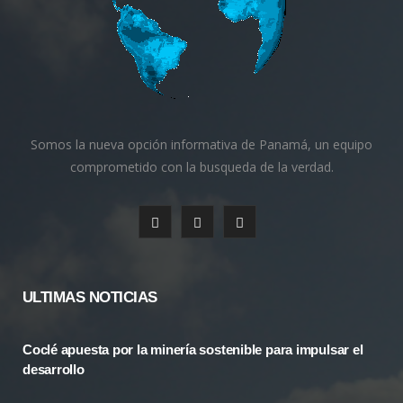
Somos la nueva opción informativa de Panamá, un equipo
comprometido con la busqueda de la verdad.
F
X
I
a
(
n
c
T
s
ULTIMAS NOTICIAS
e
w
t
Coclé apuesta por la minería sostenible para impulsar el
b
i
a
desarrollo
o
t
g