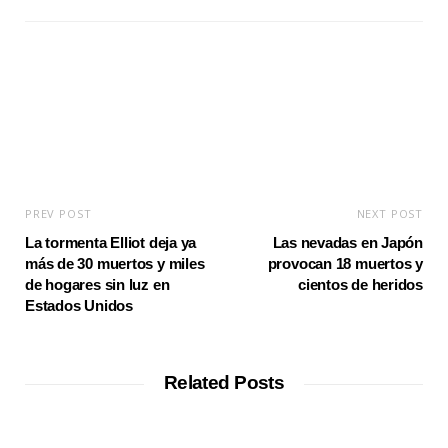
s
i
t
e
PREV POST
NEXT POST
La tormenta Elliot deja ya
Las nevadas en Japón
más de 30 muertos y miles
provocan 18 muertos y
de hogares sin luz en
cientos de heridos
Estados Unidos
Related Posts