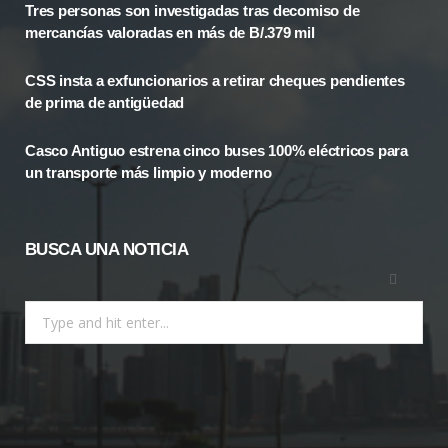
Tres personas son investigadas tras decomiso de
o
t
r
mercancías valoradas en más de B/.379 mil
k
e
a
CSS insta a exfuncionarios a retirar cheques pendientes
r
m
de prima de antigüedad
)
Casco Antiguo estrena cinco buses 100% eléctricos para
un transporte más limpio y moderno
BUSCA UNA NOTICIA
Search
for: