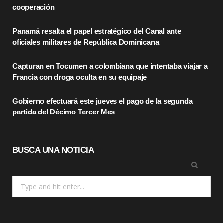
o
t
g
cooperación
o
t
r
Panamá resalta el papel estratégico del Canal ante
oficiales militares de República Dominicana
k
e
a
r
m
Capturan en Tocumen a colombiana que intentaba viajar a
Francia con droga oculta en su equipaje
)
Gobierno efectuará este jueves el pago de la segunda
partida del Décimo Tercer Mes
BUSCA UNA NOTICIA
Search
for: