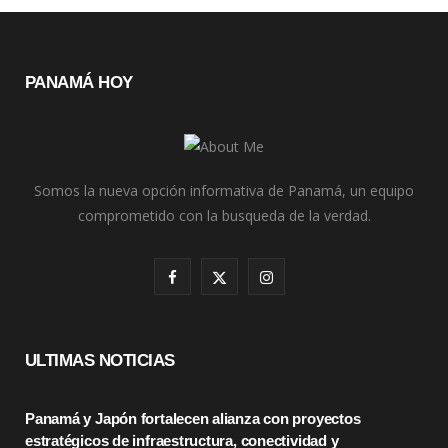
PANAMÁ HOY
Somos la nueva opción informativa de Panamá, un equipo
comprometido con la busqueda de la verdad.
F
X
I
a
(
n
c
T
s
ULTIMAS NOTICIAS
e
w
t
Panamá y Japón fortalecen alianza con proyectos
b
i
a
estratégicos de infraestructura, conectividad y