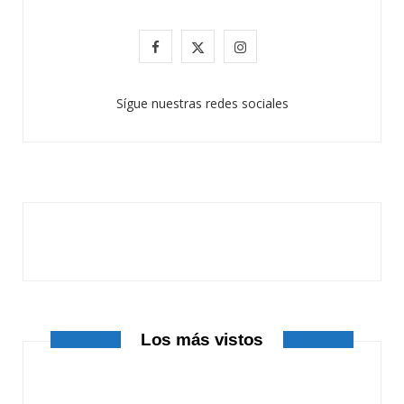
F
X
I
a
(
n
Sígue nuestras redes sociales
c
T
s
e
w
t
b
i
a
o
t
g
ATANDO CABOS
o
t
r
JULIO 30, 2026
k
e
a
r
m
Los más vistos
)