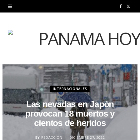
F
X
a
(
c
T
e
w
b
i
o
t
o
t
INTERNACIONALES
k
e
Las nevadas en Japón
r
provocan 18 muertos y
)
cientos de heridos
BY
REDACCION
DICIEMBRE 27, 2022