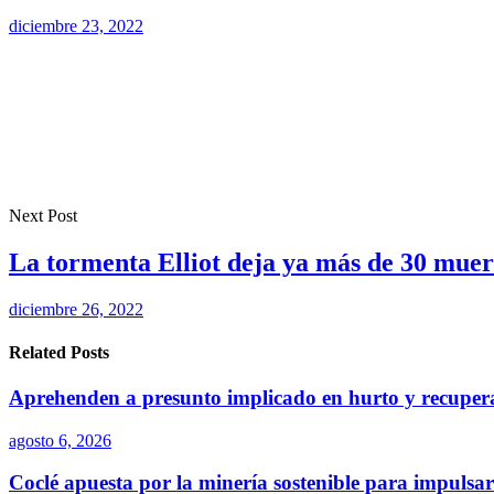
diciembre 23, 2022
Next Post
La tormenta Elliot deja ya más de 30 muert
diciembre 26, 2022
Related Posts
Aprehenden a presunto implicado en hurto y recuper
agosto 6, 2026
Coclé apuesta por la minería sostenible para impulsar 