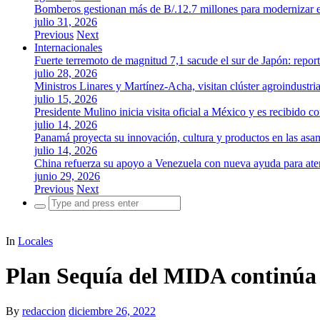
Bomberos gestionan más de B/.12.7 millones para modernizar es
julio 31, 2026
Previous
Next
Internacionales
Fuerte terremoto de magnitud 7,1 sacude el sur de Japón: repor
julio 28, 2026
Ministros Linares y Martínez-Acha, visitan clúster agroindustr
julio 15, 2026
Presidente Mulino inicia visita oficial a México y es recibido
julio 14, 2026
Panamá proyecta su innovación, cultura y productos en las as
julio 14, 2026
China refuerza su apoyo a Venezuela con nueva ayuda para aten
junio 29, 2026
Previous
Next
Search
for:
In
Locales
Plan Sequía del MIDA continúa
By
redaccion
diciembre 26, 2022