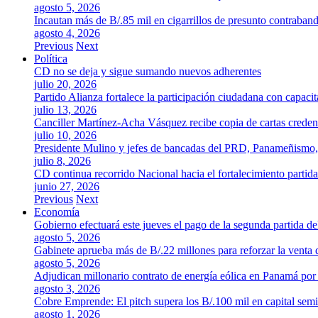
agosto 5, 2026
Incautan más de B/.85 mil en cigarrillos de presunto contraban
agosto 4, 2026
Previous
Next
Política
CD no se deja y sigue sumando nuevos adherentes
julio 20, 2026
Partido Alianza fortalece la participación ciudadana con capaci
julio 13, 2026
Canciller Martínez-Acha Vásquez recibe copia de cartas crede
julio 10, 2026
Presidente Mulino y jefes de bancadas del PRD, Panameñismo
julio 8, 2026
CD continua recorrido Nacional hacia el fortalecimiento partida
junio 27, 2026
Previous
Next
Economía
Gobierno efectuará este jueves el pago de la segunda partida 
agosto 5, 2026
Gabinete aprueba más de B/.22 millones para reforzar la venta 
agosto 5, 2026
Adjudican millonario contrato de energía eólica en Panamá po
agosto 3, 2026
Cobre Emprende: El pitch supera los B/.100 mil en capital se
agosto 1, 2026