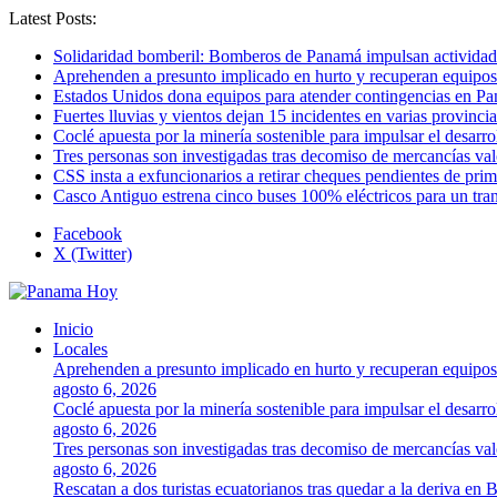
Latest Posts:
Solidaridad bomberil: Bomberos de Panamá impulsan activida
Aprehenden a presunto implicado en hurto y recuperan equipos
Estados Unidos dona equipos para atender contingencias en P
Fuertes lluvias y vientos dejan 15 incidentes en varias provinc
Coclé apuesta por la minería sostenible para impulsar el desarro
Tres personas son investigadas tras decomiso de mercancías va
CSS insta a exfuncionarios a retirar cheques pendientes de pri
Casco Antiguo estrena cinco buses 100% eléctricos para un tr
Facebook
X (Twitter)
Inicio
Locales
Aprehenden a presunto implicado en hurto y recuperan equipos
agosto 6, 2026
Coclé apuesta por la minería sostenible para impulsar el desarro
agosto 6, 2026
Tres personas son investigadas tras decomiso de mercancías va
agosto 6, 2026
Rescatan a dos turistas ecuatorianos tras quedar a la deriva en 