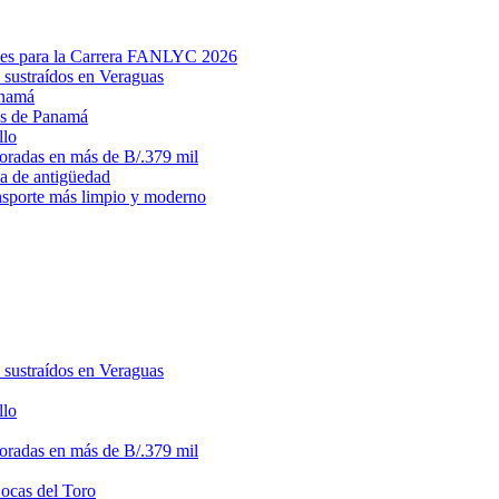
des para la Carrera FANLYC 2026
 sustraídos en Veraguas
anamá
ias de Panamá
llo
loradas en más de B/.379 mil
ma de antigüedad
ansporte más limpio y moderno
 sustraídos en Veraguas
llo
loradas en más de B/.379 mil
Bocas del Toro