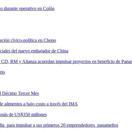
do durante operativo en Colón
tación cívico-política en Chepo
nciales del nuevo embajador de China
, CD, RM y Alianza acuerdan impulsar proyectos en beneficio de Pan
rio
del Décimo Tercer Mes
de alimentos a bajo costo a través del IMA
r más de US$350 millones
milla para impulsar a sus primeros 20 emprendedores panameños