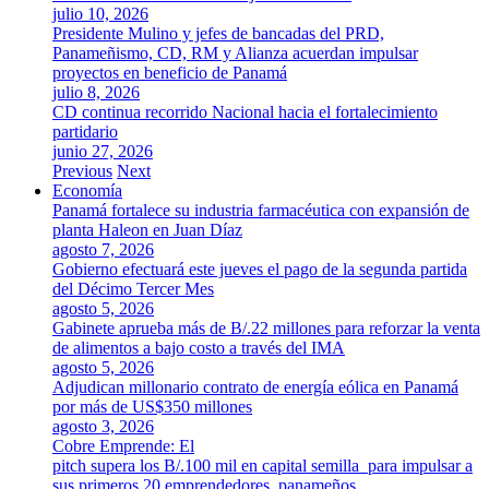
julio 10, 2026
Presidente Mulino y jefes de bancadas del PRD,
Panameñismo, CD, RM y Alianza acuerdan impulsar
proyectos en beneficio de Panamá
julio 8, 2026
CD continua recorrido Nacional hacia el fortalecimiento
partidario
junio 27, 2026
Previous
Next
Economía
Panamá fortalece su industria farmacéutica con expansión de
planta Haleon en Juan Díaz
agosto 7, 2026
Gobierno efectuará este jueves el pago de la segunda partida
del Décimo Tercer Mes
agosto 5, 2026
Gabinete aprueba más de B/.22 millones para reforzar la venta
de alimentos a bajo costo a través del IMA
agosto 5, 2026
Adjudican millonario contrato de energía eólica en Panamá
por más de US$350 millones
agosto 3, 2026
Cobre Emprende: El
pitch supera los B/.100 mil en capital semilla para impulsar a
sus primeros 20 emprendedores panameños