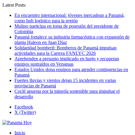
Latest Posts:
En encuentro internacional: jóvenes mercadean a Panamá,
como hub logístico para la región
Mulino participa en toma de posesión del presidente de
Colombia
Panamá fortalece su industria farmacéutica con expansión de
planta Haleon en Juan Díaz
Solidaridad bomberil: Bomberos de Panamá impulsan
actividades para la Carrera FANLYC 2026
Aprehenden a presunto implicado en hurto y recuperan
equipos sustraídos en Veraguas
Estados Unidos dona equipos para atender contingencias en
Panamá
Fuertes lluvias y vientos dejan 15 incidentes en varias
provincias de Panamá
Coclé apuesta por la minería sostenible para impulsar el
desarrollo
Facebook
X (Twitter)
Inicio