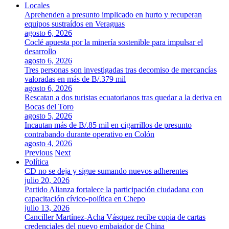
Locales
Aprehenden a presunto implicado en hurto y recuperan
equipos sustraídos en Veraguas
agosto 6, 2026
Coclé apuesta por la minería sostenible para impulsar el
desarrollo
agosto 6, 2026
Tres personas son investigadas tras decomiso de mercancías
valoradas en más de B/.379 mil
agosto 6, 2026
Rescatan a dos turistas ecuatorianos tras quedar a la deriva en
Bocas del Toro
agosto 5, 2026
Incautan más de B/.85 mil en cigarrillos de presunto
contrabando durante operativo en Colón
agosto 4, 2026
Previous
Next
Política
CD no se deja y sigue sumando nuevos adherentes
julio 20, 2026
Partido Alianza fortalece la participación ciudadana con
capacitación cívico-política en Chepo
julio 13, 2026
Canciller Martínez-Acha Vásquez recibe copia de cartas
credenciales del nuevo embajador de China