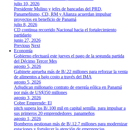
julio 10, 2026
Presidente Mulino y jefes de bancadas del PRD,
Panameñismo, CD, RM y Alianza acuerdan impulsar
proyectos en beneficio de Panamá
julio 8, 2026
CD continua recorrido Nacional hacia el fortalecimiento
partidario
junio 27, 2026
Previous
Next
Economía
Gobierno efectuará este jueves el pago de la segunda partida
del Décimo Tercer Mes
agosto 5, 2026
Gabinete aprueba más de B/.22 millones para reforzar la venta
de alimentos a bajo costo a través del IMA
agosto 5, 2026
Adjudican millonario contrato de energía eólica en Panamá
por más de US$350 millones
agosto 3, 2026
Cobre Emprende: El
pitch supera los B/.100 mil en capital semilla para impulsar a
sus primeros 20 emprendedores panameños
agosto 1, 2026
Bomberos gestionan más de B/.12.7 millones para modernizar
estaciones y fortalecer la atención de emergencias