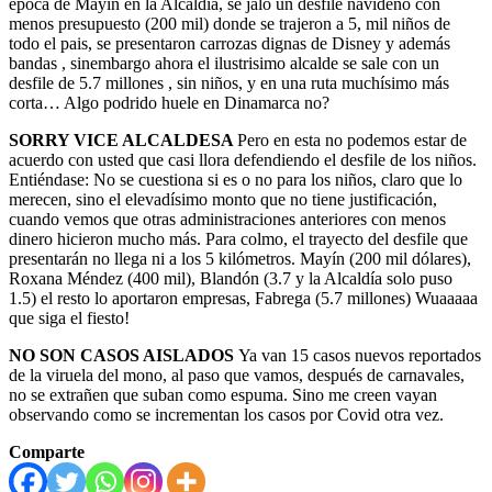
época de Mayín en la Alcaldía, se jaló un desfile navideño con
menos presupuesto (200 mil) donde se trajeron a 5, mil niños de
todo el pais, se presentaron carrozas dignas de Disney y además
bandas , sinembargo ahora el ilustrisimo alcalde se sale con un
desfile de 5.7 millones , sin niños, y en una ruta muchísimo más
corta… Algo podrido huele en Dinamarca no?
SORRY VICE ALCALDESA
Pero en esta no podemos estar de
acuerdo con usted que casi llora defendiendo el desfile de los niños.
Entiéndase: No se cuestiona si es o no para los niños, claro que lo
merecen, sino el elevadísimo monto que no tiene justificación,
cuando vemos que otras administraciones anteriores con menos
dinero hicieron mucho más. Para colmo, el trayecto del desfile que
presentarán no llega ni a los 5 kilómetros. Mayín (200 mil dólares),
Roxana Méndez (400 mil), Blandón (3.7 y la Alcaldía solo puso
1.5) el resto lo aportaron empresas, Fabrega (5.7 millones) Wuaaaaa
que siga el fiesto!
NO SON CASOS AISLADOS
Ya van 15 casos nuevos reportados
de la viruela del mono, al paso que vamos, después de carnavales,
no se extrañen que suban como espuma. Sino me creen vayan
observando como se incrementan los casos por Covid otra vez.
Comparte