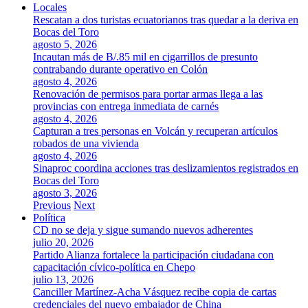
Locales
Rescatan a dos turistas ecuatorianos tras quedar a la deriva en
Bocas del Toro
agosto 5, 2026
Incautan más de B/.85 mil en cigarrillos de presunto
contrabando durante operativo en Colón
agosto 4, 2026
Renovación de permisos para portar armas llega a las
provincias con entrega inmediata de carnés
agosto 4, 2026
Capturan a tres personas en Volcán y recuperan artículos
robados de una vivienda
agosto 4, 2026
Sinaproc coordina acciones tras deslizamientos registrados en
Bocas del Toro
agosto 3, 2026
Previous
Next
Política
CD no se deja y sigue sumando nuevos adherentes
julio 20, 2026
Partido Alianza fortalece la participación ciudadana con
capacitación cívico-política en Chepo
julio 13, 2026
Canciller Martínez-Acha Vásquez recibe copia de cartas
credenciales del nuevo embajador de China