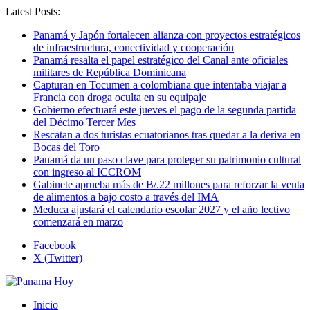
Latest Posts:
Panamá y Japón fortalecen alianza con proyectos estratégicos
de infraestructura, conectividad y cooperación
Panamá resalta el papel estratégico del Canal ante oficiales
militares de República Dominicana
Capturan en Tocumen a colombiana que intentaba viajar a
Francia con droga oculta en su equipaje
Gobierno efectuará este jueves el pago de la segunda partida
del Décimo Tercer Mes
Rescatan a dos turistas ecuatorianos tras quedar a la deriva en
Bocas del Toro
Panamá da un paso clave para proteger su patrimonio cultural
con ingreso al ICCROM
Gabinete aprueba más de B/.22 millones para reforzar la venta
de alimentos a bajo costo a través del IMA
Meduca ajustará el calendario escolar 2027 y el año lectivo
comenzará en marzo
Facebook
X (Twitter)
Inicio