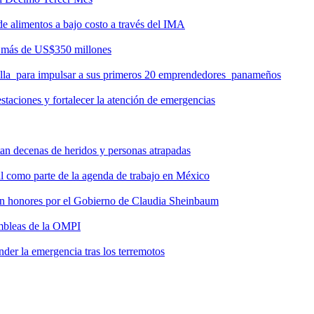
de alimentos a bajo costo a través del IMA
r más de US$350 millones
milla para impulsar a sus primeros 20 emprendedores panameños
taciones y fortalecer la atención de emergencias
tan decenas de heridos y personas atrapadas
ial como parte de la agenda de trabajo en México
 con honores por el Gobierno de Claudia Sheinbaum
ambleas de la OMPI
der la emergencia tras los terremotos