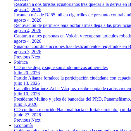
Rescatan a dos turistas ecuatorianos tras quedar a la deriva en 
agosto 5, 2026
Incautan más de B/.85 mil en cigarrillos de presunto contraban
agosto 4, 2026
Renovación de permisos para portar armas llega a las provincia
agosto 4, 2026
Capturan a tres personas en Volcán y recuperan artículos robad
agosto 4, 2026
Sinaproc coordina acciones tras deslizamientos registrados en 
agosto 3, 2026
Previous
Next
Política
CD no se deja y sigue sumando nuevos adherentes
julio 20, 2026
Partido Alianza fortalece la participación ciudadana con capaci
julio 13, 2026
Canciller Martínez-Acha Vásquez recibe copia de cartas crede
julio 10, 2026
Presidente Mulino y jefes de bancadas del PRD, Panameñismo
julio 8, 2026
CD continua recorrido Nacional hacia el fortalecimiento partida
junio 27, 2026
Previous
Next
Economía
Gobierno efectuará este jueves el pago de la segunda partida 