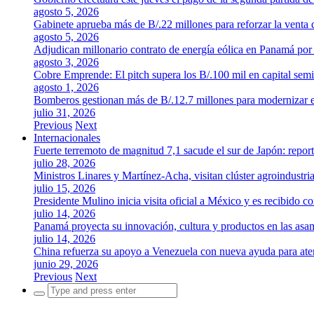
agosto 5, 2026
Gabinete aprueba más de B/.22 millones para reforzar la venta 
agosto 5, 2026
Adjudican millonario contrato de energía eólica en Panamá po
agosto 3, 2026
Cobre Emprende: El pitch supera los B/.100 mil en capital se
agosto 1, 2026
Bomberos gestionan más de B/.12.7 millones para modernizar es
julio 31, 2026
Previous
Next
Internacionales
Fuerte terremoto de magnitud 7,1 sacude el sur de Japón: repor
julio 28, 2026
Ministros Linares y Martínez-Acha, visitan clúster agroindustr
julio 15, 2026
Presidente Mulino inicia visita oficial a México y es recibido
julio 14, 2026
Panamá proyecta su innovación, cultura y productos en las as
julio 14, 2026
China refuerza su apoyo a Venezuela con nueva ayuda para aten
junio 29, 2026
Previous
Next
Search
for: