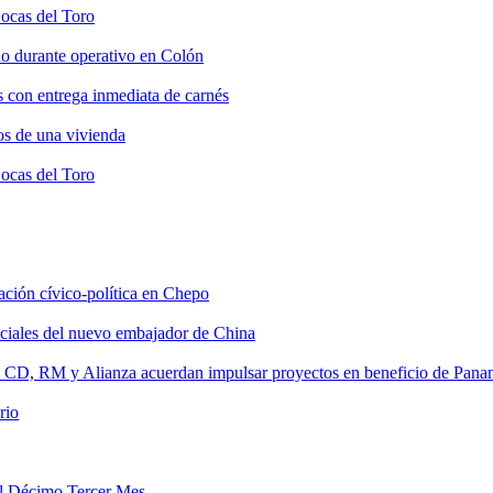
Bocas del Toro
do durante operativo en Colón
s con entrega inmediata de carnés
os de una vivienda
Bocas del Toro
tación cívico-política en Chepo
nciales del nuevo embajador de China
, CD, RM y Alianza acuerdan impulsar proyectos en beneficio de Pan
rio
del Décimo Tercer Mes