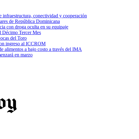
e infraestructura, conectividad y cooperación
litares de República Dominicana
ia con droga oculta en su equipaje
del Décimo Tercer Mes
Bocas del Toro
l con ingreso al ICCROM
de alimentos a bajo costo a través del IMA
omenzará en marzo