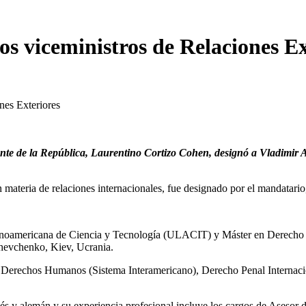
os viceministros de Relaciones Ex
nes Exteriores
idente de la República, Laurentino Cortizo Cohen, designó a Vladimi
materia de relaciones internacionales, fue designado por el mandatario,
inoamericana de Ciencia y Tecnología (ULACIT) y Máster en Derecho co
Shevchenko, Kiev, Ucrania.
, Derechos Humanos (Sistema Interamericano), Derecho Penal Internacio
onés y alemán y su experiencia profesional incluye los cargos de Asesor