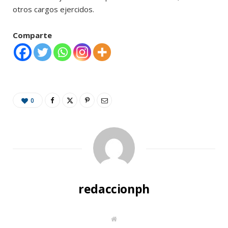
otros cargos ejercidos.
Comparte
0
redaccionph
W
e