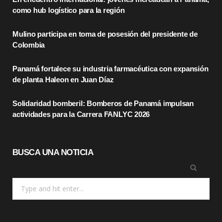
b
i
a
como hub logístico para la región
o
t
g
Mulino participa en toma de posesión del presidente de
o
t
r
Colombia
k
e
a
Panamá fortalece su industria farmacéutica con expansión
r
m
de planta Haleon en Juan Díaz
)
Solidaridad bomberil: Bomberos de Panamá impulsan
actividades para la Carrera FANLYC 2026
BUSCA UNA NOTICIA
Search
for: