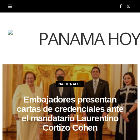
F
X
a
(
c
T
e
w
b
i
o
t
o
t
NACIONALES
k
e
Embajadores presentan
cartas de credenciales ante
r
el mandatario Laurentino
)
Cortizo Cohen