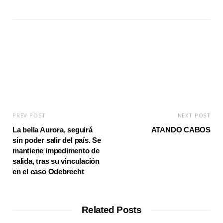
b
s
i
t
e
PREV POST
NEXT POST
La bella Aurora, seguirá
ATANDO CABOS
sin poder salir del país. Se
mantiene impedimento de
salida, tras su vinculación
en el caso Odebrecht
Related Posts