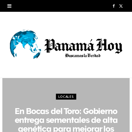
F
X
a
(
c
T
e
w
b
i
o
t
o
t
k
e
LOCALES
r
En Bocas del Toro: Gobierno
)
entrega sementales de alta
genética para mejorar los