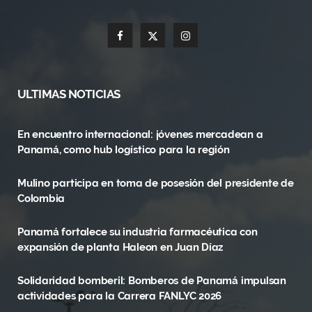
F
X
I
a
(
n
c
T
s
ULTIMAS NOTICIAS
e
w
t
En encuentro internacional: jóvenes mercadean a
b
i
a
Panamá, como hub logístico para la región
o
t
g
Mulino participa en toma de posesión del presidente de
o
t
r
Colombia
k
e
a
Panamá fortalece su industria farmacéutica con
r
m
expansión de planta Haleon en Juan Díaz
)
Solidaridad bomberil: Bomberos de Panamá impulsan
actividades para la Carrera FANLYC 2026