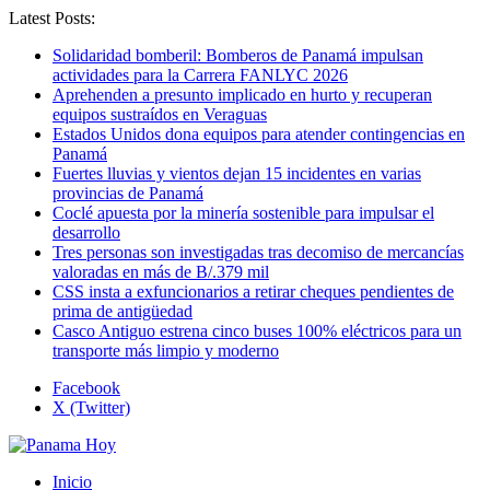
Latest Posts:
Solidaridad bomberil: Bomberos de Panamá impulsan
actividades para la Carrera FANLYC 2026
Aprehenden a presunto implicado en hurto y recuperan
equipos sustraídos en Veraguas
Estados Unidos dona equipos para atender contingencias en
Panamá
Fuertes lluvias y vientos dejan 15 incidentes en varias
provincias de Panamá
Coclé apuesta por la minería sostenible para impulsar el
desarrollo
Tres personas son investigadas tras decomiso de mercancías
valoradas en más de B/.379 mil
CSS insta a exfuncionarios a retirar cheques pendientes de
prima de antigüedad
Casco Antiguo estrena cinco buses 100% eléctricos para un
transporte más limpio y moderno
Facebook
X (Twitter)
Inicio