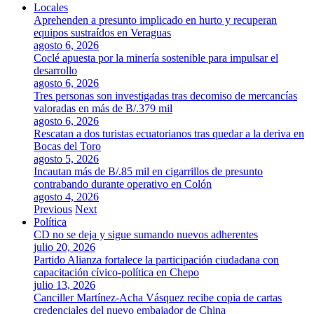
Locales
Aprehenden a presunto implicado en hurto y recuperan
equipos sustraídos en Veraguas
agosto 6, 2026
Coclé apuesta por la minería sostenible para impulsar el
desarrollo
agosto 6, 2026
Tres personas son investigadas tras decomiso de mercancías
valoradas en más de B/.379 mil
agosto 6, 2026
Rescatan a dos turistas ecuatorianos tras quedar a la deriva en
Bocas del Toro
agosto 5, 2026
Incautan más de B/.85 mil en cigarrillos de presunto
contrabando durante operativo en Colón
agosto 4, 2026
Previous
Next
Política
CD no se deja y sigue sumando nuevos adherentes
julio 20, 2026
Partido Alianza fortalece la participación ciudadana con
capacitación cívico-política en Chepo
julio 13, 2026
Canciller Martínez-Acha Vásquez recibe copia de cartas
credenciales del nuevo embajador de China