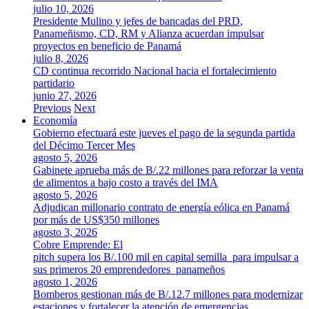
julio 10, 2026
Presidente Mulino y jefes de bancadas del PRD,
Panameñismo, CD, RM y Alianza acuerdan impulsar
proyectos en beneficio de Panamá
julio 8, 2026
CD continua recorrido Nacional hacia el fortalecimiento
partidario
junio 27, 2026
Previous
Next
Economía
Gobierno efectuará este jueves el pago de la segunda partida
del Décimo Tercer Mes
agosto 5, 2026
Gabinete aprueba más de B/.22 millones para reforzar la venta
de alimentos a bajo costo a través del IMA
agosto 5, 2026
Adjudican millonario contrato de energía eólica en Panamá
por más de US$350 millones
agosto 3, 2026
Cobre Emprende: El
pitch supera los B/.100 mil en capital semilla para impulsar a
sus primeros 20 emprendedores panameños
agosto 1, 2026
Bomberos gestionan más de B/.12.7 millones para modernizar
estaciones y fortalecer la atención de emergencias