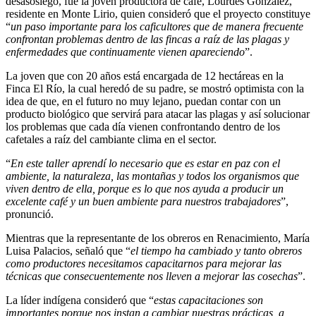
desasosiego, fue la joven productora de café, Lourdes González,
residente en Monte Lirio, quien consideró que el proyecto constituye
“
un paso importante para los caficultores que de manera frecuente
confrontan problemas dentro de las fincas a raíz de las plagas y
enfermedades que continuamente vienen apareciendo
”.
La joven que con 20 años está encargada de 12 hectáreas en la
Finca El Río, la cual heredó de su padre, se mostró optimista con la
idea de que, en el futuro no muy lejano, puedan contar con un
producto biológico que servirá para atacar las plagas y así solucionar
los problemas que cada día vienen confrontando dentro de los
cafetales a raíz del cambiante clima en el sector.
“
En este taller aprendí lo necesario que es estar en paz con el
ambiente, la naturaleza, las montañas y todos los organismos que
viven dentro de ella, porque es lo que nos ayuda a producir un
excelente café y un buen ambiente para nuestros trabajadores
”,
pronunció.
Mientras que la representante de los obreros en Renacimiento, María
Luisa Palacios, señaló que “
el tiempo ha cambiado y tanto obreros
como productores necesitamos capacitarnos para mejorar las
técnicas que consecuentemente nos lleven a mejorar las cosechas
”.
La líder indígena consideró que “
estas capacitaciones son
importantes porque nos instan a cambiar nuestras prácticas, a