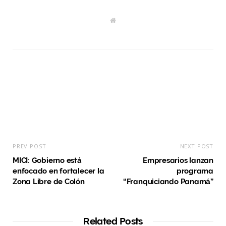
W
e
b
s
i
t
e
PREV POST
NEXT POST
MICI: Gobierno está
Empresarios lanzan
enfocado en fortalecer la
programa
Zona Libre de Colón
“Franquiciando Panamá”
Related Posts