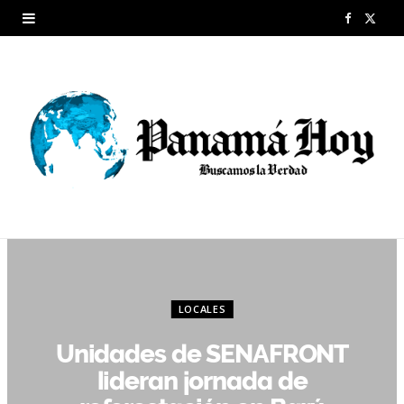
F
X
a
(
c
T
e
w
b
i
o
t
o
t
k
e
r
LOCALES
)
Unidades de SENAFRONT
lideran jornada de