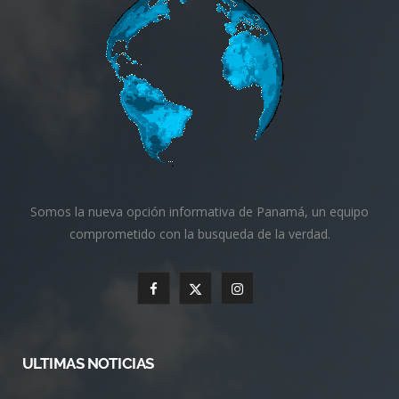
Somos la nueva opción informativa de Panamá, un equipo
comprometido con la busqueda de la verdad.
F
X
I
a
(
n
c
T
s
ULTIMAS NOTICIAS
e
w
t