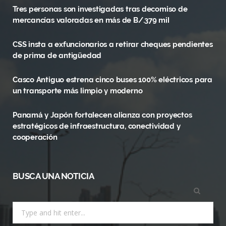
Tres personas son investigadas tras decomiso de
b
i
a
mercancías valoradas en más de B/.379 mil
o
t
g
CSS insta a exfuncionarios a retirar cheques pendientes
o
t
r
de prima de antigüedad
k
e
a
Casco Antiguo estrena cinco buses 100% eléctricos para
r
m
un transporte más limpio y moderno
)
Panamá y Japón fortalecen alianza con proyectos
estratégicos de infraestructura, conectividad y
cooperación
BUSCA UNA NOTICIA
Search
for: