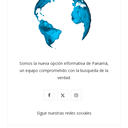
Somos la nueva opción informativa de Panamá,
un equipo comprometido con la busqueda de la
verdad.
F
X
I
a
(
n
Sígue nuestras redes sociales
c
T
s
e
w
t