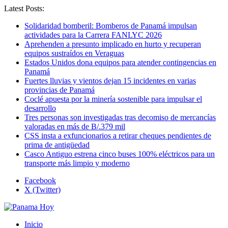
Latest Posts:
Solidaridad bomberil: Bomberos de Panamá impulsan
actividades para la Carrera FANLYC 2026
Aprehenden a presunto implicado en hurto y recuperan
equipos sustraídos en Veraguas
Estados Unidos dona equipos para atender contingencias en
Panamá
Fuertes lluvias y vientos dejan 15 incidentes en varias
provincias de Panamá
Coclé apuesta por la minería sostenible para impulsar el
desarrollo
Tres personas son investigadas tras decomiso de mercancías
valoradas en más de B/.379 mil
CSS insta a exfuncionarios a retirar cheques pendientes de
prima de antigüedad
Casco Antiguo estrena cinco buses 100% eléctricos para un
transporte más limpio y moderno
Facebook
X (Twitter)
Inicio