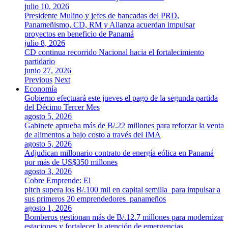
julio 10, 2026
Presidente Mulino y jefes de bancadas del PRD,
Panameñismo, CD, RM y Alianza acuerdan impulsar
proyectos en beneficio de Panamá
julio 8, 2026
CD continua recorrido Nacional hacia el fortalecimiento
partidario
junio 27, 2026
Previous
Next
Economía
Gobierno efectuará este jueves el pago de la segunda partida
del Décimo Tercer Mes
agosto 5, 2026
Gabinete aprueba más de B/.22 millones para reforzar la venta
de alimentos a bajo costo a través del IMA
agosto 5, 2026
Adjudican millonario contrato de energía eólica en Panamá
por más de US$350 millones
agosto 3, 2026
Cobre Emprende: El
pitch supera los B/.100 mil en capital semilla para impulsar a
sus primeros 20 emprendedores panameños
agosto 1, 2026
Bomberos gestionan más de B/.12.7 millones para modernizar
estaciones y fortalecer la atención de emergencias