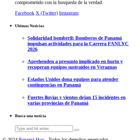
comprometido con la busqueda de la verdad.
Facebook
X (Twitter)
Instagram
Ultimas Noticias
Solidaridad bomberil: Bomberos de Panamá
impulsan actividades para la Carrera FANLYC
2026
Aprehenden a presunto implicado en hurto y
recuperan equipos sustraídos en Veraguas
Estados Unidos dona equipos para atender
contingencias en Panamá
Fuertes lluvias y vientos dejan 15 incidentes en
varias provincias de Panamá
Busca una noticia
Search
for:
© 2024
Panamá Hoy
- Todos los derechos reservados