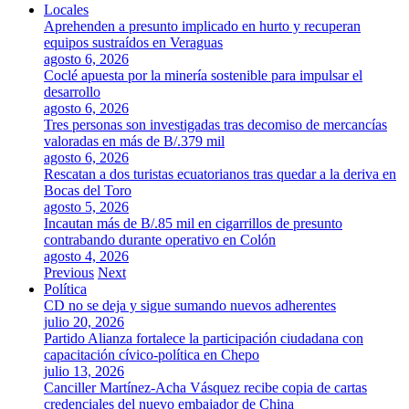
Locales
Aprehenden a presunto implicado en hurto y recuperan
equipos sustraídos en Veraguas
agosto 6, 2026
Coclé apuesta por la minería sostenible para impulsar el
desarrollo
agosto 6, 2026
Tres personas son investigadas tras decomiso de mercancías
valoradas en más de B/.379 mil
agosto 6, 2026
Rescatan a dos turistas ecuatorianos tras quedar a la deriva en
Bocas del Toro
agosto 5, 2026
Incautan más de B/.85 mil en cigarrillos de presunto
contrabando durante operativo en Colón
agosto 4, 2026
Previous
Next
Política
CD no se deja y sigue sumando nuevos adherentes
julio 20, 2026
Partido Alianza fortalece la participación ciudadana con
capacitación cívico-política en Chepo
julio 13, 2026
Canciller Martínez-Acha Vásquez recibe copia de cartas
credenciales del nuevo embajador de China