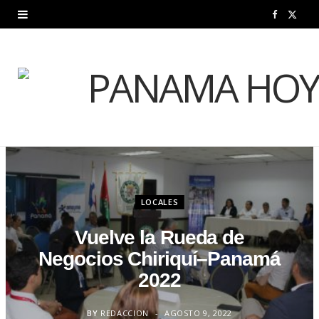
F
X
a
(
c
T
e
w
b
i
o
t
o
t
LOCALES
k
e
Vuelve la Rueda de
r
Negocios Chiriquí–Panamá
)
2022
BY
REDACCION
AGOSTO 9, 2022