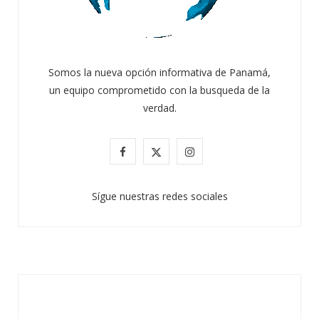
Somos la nueva opción informativa de Panamá,
un equipo comprometido con la busqueda de la
verdad.
F
X
I
a
(
n
Sígue nuestras redes sociales
c
T
s
e
w
t
b
i
a
o
t
g
o
t
r