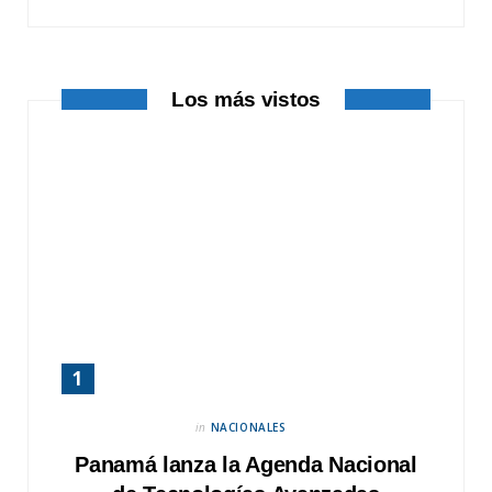
k
e
a
r
m
Los más vistos
)
in
NACIONALES
Panamá lanza la Agenda Nacional