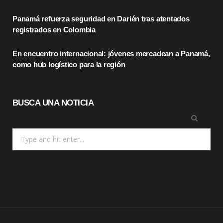
k
e
a
Panamá refuerza seguridad en Darién tras atentados
r
m
registrados en Colombia
)
En encuentro internacional: jóvenes mercadean a Panamá,
como hub logístico para la región
BUSCA UNA NOTICIA
Search
for: