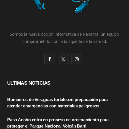
Somos la nueva opción informativa de Panamá, un equipo
comprometido con la busqueda de la verdad.
F
X
I
a
(
n
c
T
s
ULTIMAS NOTICIAS
e
w
t
Bomberos de Veraguas fortalecen preparación para
b
i
a
atender emergencias con materiales peligrosos
o
t
g
Paso Ancho entra en proceso de ordenamiento para
o
t
r
proteger el Parque Nacional Volcán Barú