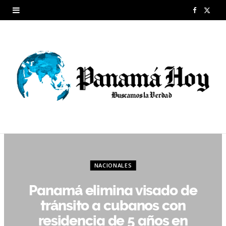
F
X
a
(
c
T
e
w
b
i
o
t
o
t
k
e
NACIONALES
r
Panamá elimina visado de
)
tránsito a cubanos con
residencia de 5 años en