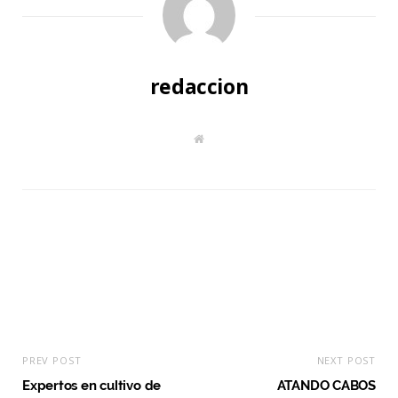
redaccion
W
e
b
s
i
t
e
PREV POST
NEXT POST
Expertos en cultivo de
ATANDO CABOS