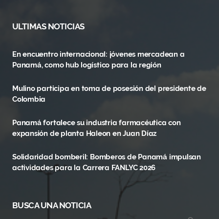
a
(
n
c
T
s
ULTIMAS NOTICIAS
e
w
t
En encuentro internacional: jóvenes mercadean a
b
i
a
Panamá, como hub logístico para la región
o
t
g
Mulino participa en toma de posesión del presidente de
o
t
r
Colombia
k
e
a
Panamá fortalece su industria farmacéutica con
r
m
expansión de planta Haleon en Juan Díaz
)
Solidaridad bomberil: Bomberos de Panamá impulsan
actividades para la Carrera FANLYC 2026
BUSCA UNA NOTICIA