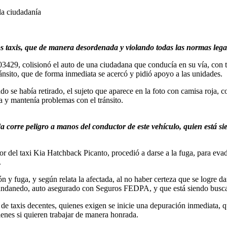
 la ciudadanía
os taxis, que de manera desordenada y violando todas las normas lega
429, colisionó el auto de una ciudadana que conducía en su vía, con t
ánsito, que de forma inmediata se acercó y pidió apoyo a las unidades.
o se había retirado, el sujeto que aparece en la foto con camisa roja, co
la y mantenía problemas con el tránsito.
da corre peligro a manos del conductor de este vehículo, quien está si
r del taxi Kia Hatchback Picanto, procedió a darse a la fuga, para evadi
.
n y fuga, y según relata la afectada, al no haber certeza que se logre d
Candanedo, auto asegurado con Seguros FEDPA, y que está siendo buscad
de taxis decentes, quienes exigen se inicie una depuración inmediata, q
ienes si quieren trabajar de manera honrada.