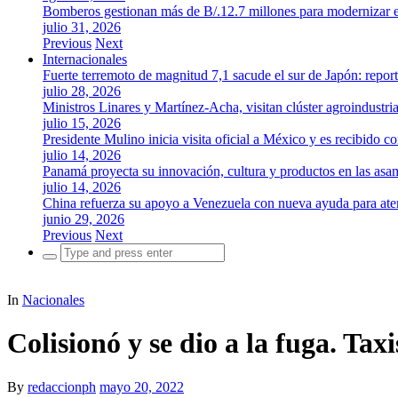
Bomberos gestionan más de B/.12.7 millones para modernizar es
julio 31, 2026
Previous
Next
Internacionales
Fuerte terremoto de magnitud 7,1 sacude el sur de Japón: repor
julio 28, 2026
Ministros Linares y Martínez-Acha, visitan clúster agroindustr
julio 15, 2026
Presidente Mulino inicia visita oficial a México y es recibido
julio 14, 2026
Panamá proyecta su innovación, cultura y productos en las as
julio 14, 2026
China refuerza su apoyo a Venezuela con nueva ayuda para aten
junio 29, 2026
Previous
Next
Search
for:
In
Nacionales
Colisionó y se dio a la fuga. Ta
By
redaccionph
mayo 20, 2022