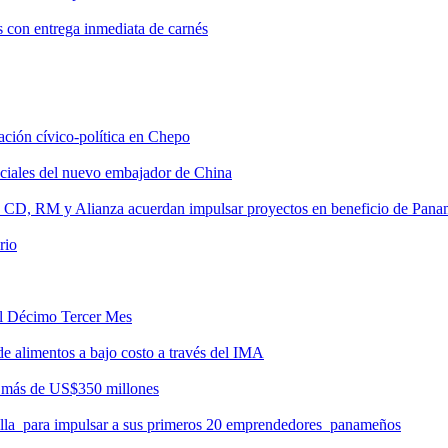
s con entrega inmediata de carnés
tación cívico-política en Chepo
nciales del nuevo embajador de China
, CD, RM y Alianza acuerdan impulsar proyectos en beneficio de Pan
rio
del Décimo Tercer Mes
de alimentos a bajo costo a través del IMA
r más de US$350 millones
milla para impulsar a sus primeros 20 emprendedores panameños