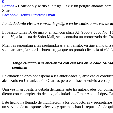
0
Portada
»
Colisionó y se dio a la fuga. Taxis: un peligro andante para
Share
Facebook
Twitter
Pinterest
Email
La ciudadanía vive un constante peligro en las calles a merced de l
El pasado lunes 16 de mayo, el taxi con placa AF 9565 y cupo No. T03
calle 50, a la altura de Soho Mall, se encontraba un motorizado del Tr
Mientras esperaban a las aseguradoras y al tránsito, ya que el motorizad
solicitar «arreglar por las buenas», ya que no portaba licencia ni cédu
Tenga cuidado si se encuentra con este taxi en la calle. Su vi
conducir.
La ciudadana optó por esperar a las autoridades, y ante eso el conducto
alcanzarlo en Urbanización Obarrio, pero el infractor volvió a escapar
Una vez interpuesta la debida denuncia ante las autoridades por colisió
dieron con el propietario del taxi, el ciudadano Omar Abdul López 
Este hecho ha llenado de indignación a los conductores y propietarios 
un servicio de transporte selectivo y que manchan la reputación de qu