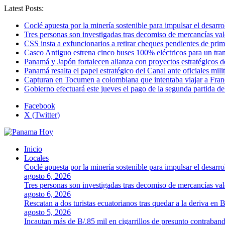
Latest Posts:
Coclé apuesta por la minería sostenible para impulsar el desarro
Tres personas son investigadas tras decomiso de mercancías va
CSS insta a exfuncionarios a retirar cheques pendientes de pri
Casco Antiguo estrena cinco buses 100% eléctricos para un tr
Panamá y Japón fortalecen alianza con proyectos estratégicos d
Panamá resalta el papel estratégico del Canal ante oficiales mi
Capturan en Tocumen a colombiana que intentaba viajar a Franc
Gobierno efectuará este jueves el pago de la segunda partida 
Facebook
X (Twitter)
Inicio
Locales
Coclé apuesta por la minería sostenible para impulsar el desarro
agosto 6, 2026
Tres personas son investigadas tras decomiso de mercancías va
agosto 6, 2026
Rescatan a dos turistas ecuatorianos tras quedar a la deriva en 
agosto 5, 2026
Incautan más de B/.85 mil en cigarrillos de presunto contraban