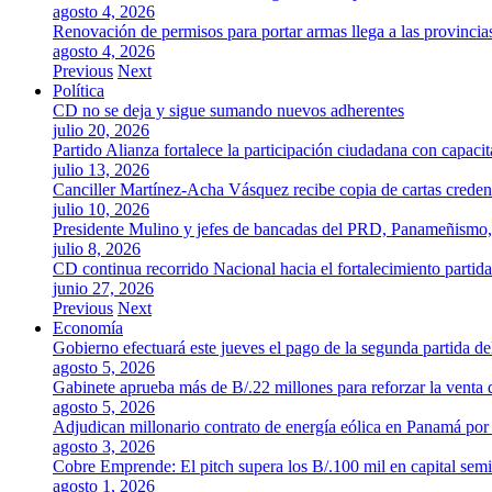
agosto 4, 2026
Renovación de permisos para portar armas llega a las provincia
agosto 4, 2026
Previous
Next
Política
CD no se deja y sigue sumando nuevos adherentes
julio 20, 2026
Partido Alianza fortalece la participación ciudadana con capaci
julio 13, 2026
Canciller Martínez-Acha Vásquez recibe copia de cartas crede
julio 10, 2026
Presidente Mulino y jefes de bancadas del PRD, Panameñismo
julio 8, 2026
CD continua recorrido Nacional hacia el fortalecimiento partida
junio 27, 2026
Previous
Next
Economía
Gobierno efectuará este jueves el pago de la segunda partida 
agosto 5, 2026
Gabinete aprueba más de B/.22 millones para reforzar la venta 
agosto 5, 2026
Adjudican millonario contrato de energía eólica en Panamá po
agosto 3, 2026
Cobre Emprende: El pitch supera los B/.100 mil en capital se
agosto 1, 2026