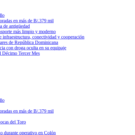
llo
loradas en más de B/.379 mil
ma de antigüedad
ansporte más limpio y moderno
e infraestructura, conectividad y cooperación
litares de República Dominicana
ia con droga oculta en su equipaje
del Décimo Tercer Mes
llo
loradas en más de B/.379 mil
Bocas del Toro
do durante operativo en Colón