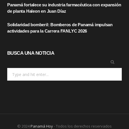
Panamá fortalece su industria farmacéutica con expansión
r
m
de planta Haleon en Juan Díaz
)
Solidaridad bomberil: Bomberos de Panamá impulsan
actividades para la Carrera FANLYC 2026
BUSCA UNA NOTICIA
Search
for:
© 2024
Panamá Hoy
- Todos los derechos reservados