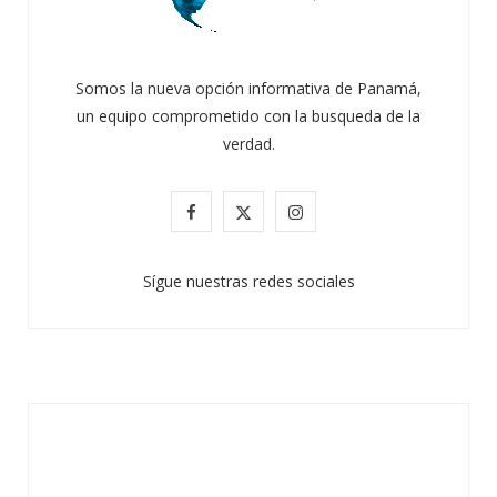
Somos la nueva opción informativa de Panamá,
un equipo comprometido con la busqueda de la
verdad.
ATANDO CABOS
F
X
I
JULIO 30, 2026
a
(
n
Sígue nuestras redes sociales
c
T
s
e
w
t
b
i
a
o
t
g
o
t
r