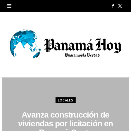
F
X
a
(
c
T
e
w
b
i
o
t
o
t
k
e
r
LOCALES
)
Avanza construcción de
viviendas por licitación en