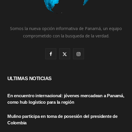
Somos la nueva opción informativa de Panamá, un equipo
comprometido con la busqueda de la verdad.
F
X
I
a
(
n
c
T
s
ULTIMAS NOTICIAS
e
w
t
En encuentro internacional: jóvenes mercadean a Panamá,
b
i
a
como hub logístico para la región
o
t
g
Mulino participa en toma de posesión del presidente de
o
t
r
Colombia
k
e
a