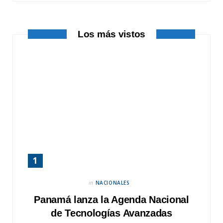
k
e
a
r
m
Los más vistos
)
in
NACIONALES
Panamá lanza la Agenda Nacional
de Tecnologías Avanzadas