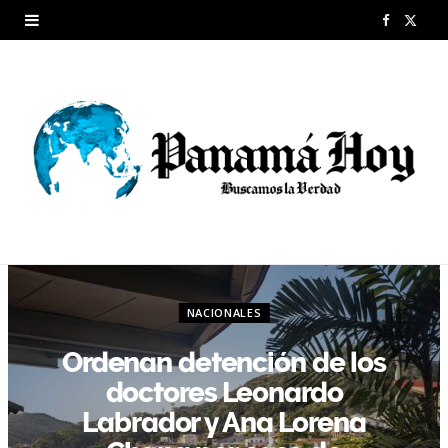
F
X
a
(
c
T
e
w
b
i
o
t
o
t
k
e
NACIONALES
r
Ordenan detención de los
)
doctores Leonardo
Labrador y Ana Lorena