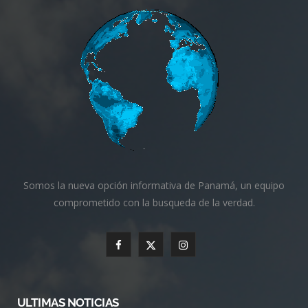
Somos la nueva opción informativa de Panamá, un equipo
comprometido con la busqueda de la verdad.
F
X
I
a
(
n
c
T
s
ULTIMAS NOTICIAS