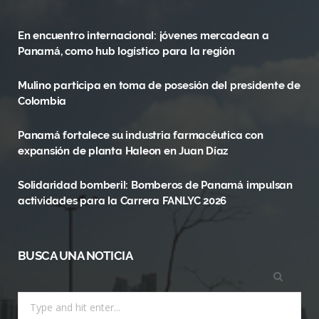
e
w
t
En encuentro internacional: jóvenes mercadean a
b
i
a
Panamá, como hub logístico para la región
o
t
g
Mulino participa en toma de posesión del presidente de
o
t
r
Colombia
k
e
a
Panamá fortalece su industria farmacéutica con
r
m
expansión de planta Haleon en Juan Díaz
)
Solidaridad bomberil: Bomberos de Panamá impulsan
actividades para la Carrera FANLYC 2026
BUSCA UNA NOTICIA
Search
for: