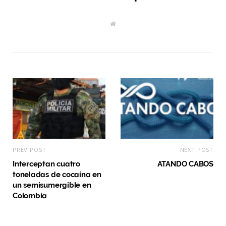
W
e
b
s
i
t
e
PREV POST
NEXT POST
Interceptan cuatro
ATANDO CABOS
toneladas de cocaína en
un semisumergible en
Colombia