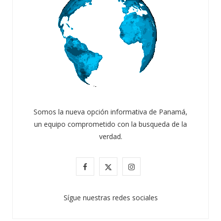
Somos la nueva opción informativa de Panamá,
un equipo comprometido con la busqueda de la
verdad.
F
X
I
a
(
n
Sígue nuestras redes sociales
c
T
s
e
w
t