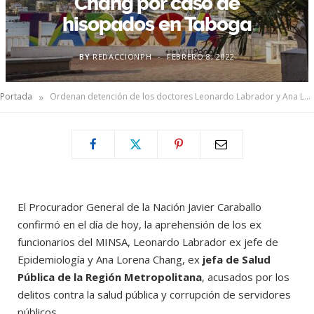
Chang por caso de
hisopados en Taboga
BY
REDACCIONPH
FEBRERO 8, 2022
»
Portada
Ordenan detención de los doctores Leonardo Labrador y Ana Lorena Chang por caso de hisopados en Taboga
El Procurador General de la Nación Javier Caraballo
confirmó en el día de hoy, la aprehensión de los ex
funcionarios del MINSA, Leonardo Labrador ex jefe de
Epidemiología y Ana Lorena Chang, ex
jefa de Salud
Pública de la Región Metropolitana
, acusados por los
delitos contra la salud pública y corrupción de servidores
públicos