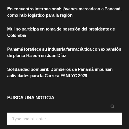
En encuentro internacional: jóvenes mercadean a Panamá,
b
i
a
como hub logístico para la región
o
t
g
Mulino participa en toma de posesión del presidente de
o
t
r
Colombia
k
e
a
Panamá fortalece su industria farmacéutica con expansión
r
m
de planta Haleon en Juan Díaz
)
Solidaridad bomberil: Bomberos de Panamá impulsan
actividades para la Carrera FANLYC 2026
BUSCA UNA NOTICIA
Search
for: