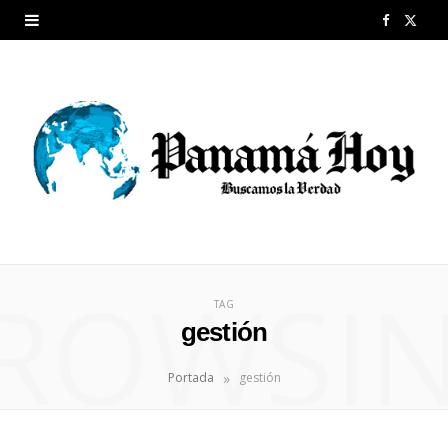
F
X
a
(
c
T
e
w
b
i
o
t
o
t
ROWSI
k
e
TAG
gestión
r
»
Portada
gestión
)