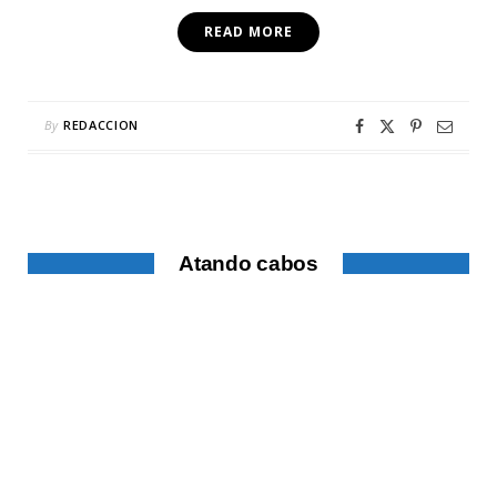
READ MORE
By
REDACCION
Atando cabos