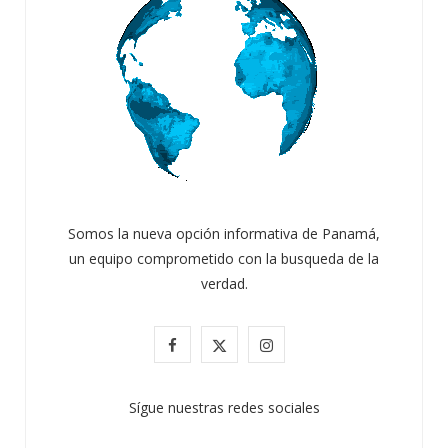
Somos la nueva opción informativa de Panamá,
un equipo comprometido con la busqueda de la
verdad.
F
X
I
a
(
n
Sígue nuestras redes sociales
c
T
s