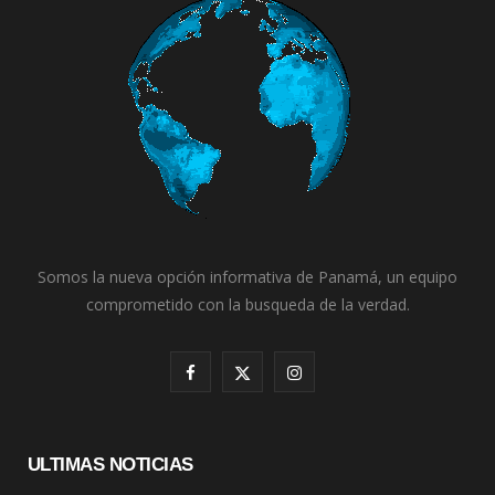
Somos la nueva opción informativa de Panamá, un equipo
comprometido con la busqueda de la verdad.
F
X
I
a
(
n
c
T
s
ULTIMAS NOTICIAS
e
w
t