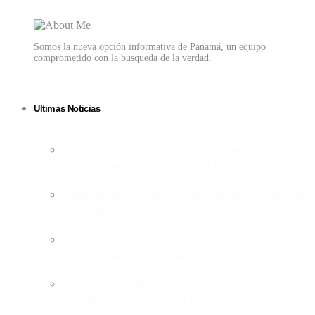
Somos la nueva opción informativa de Panamá, un equipo
comprometido con la busqueda de la verdad.
Facebook
X (Twitter)
Instagram
Ultimas Noticias
En encuentro internacional: jóvenes mercadean a
Panamá, como hub logístico para la región
Mulino participa en toma de posesión del presidente de
Colombia
Panamá fortalece su industria farmacéutica con
expansión de planta Haleon en Juan Díaz
Solidaridad bomberil: Bomberos de Panamá impulsan
actividades para la Carrera FANLYC 2026