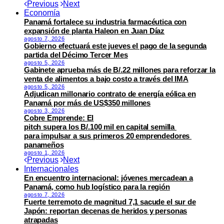
Previous
Next
Economía
Panamá fortalece su industria farmacéutica con
expansión de planta Haleon en Juan Díaz
agosto 7, 2026
Gobierno efectuará este jueves el pago de la segunda
partida del Décimo Tercer Mes
agosto 5, 2026
Gabinete aprueba más de B/.22 millones para reforzar la
venta de alimentos a bajo costo a través del IMA
agosto 5, 2026
Adjudican millonario contrato de energía eólica en
Panamá por más de US$350 millones
agosto 3, 2026
Cobre Emprende: El
pitch supera los B/.100 mil en capital semilla
para impulsar a sus primeros 20 emprendedores
panameños
agosto 1, 2026
Previous
Next
Internacionales
En encuentro internacional: jóvenes mercadean a
Panamá, como hub logístico para la región
agosto 7, 2026
Fuerte terremoto de magnitud 7,1 sacude el sur de
Japón: reportan decenas de heridos y personas
atrapadas