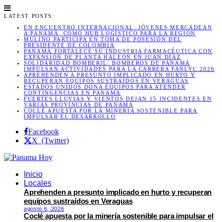
LATEST POSTS:
EN ENCUENTRO INTERNACIONAL: JÓVENES MERCADEAN
A PANAMÁ, COMO HUB LOGÍSTICO PARA LA REGIÓN
MULINO PARTICIPA EN TOMA DE POSESIÓN DEL
PRESIDENTE DE COLOMBIA
PANAMÁ FORTALECE SU INDUSTRIA FARMACÉUTICA CON
EXPANSIÓN DE PLANTA HALEON EN JUAN DÍAZ
SOLIDARIDAD BOMBERIL: BOMBEROS DE PANAMÁ
IMPULSAN ACTIVIDADES PARA LA CARRERA FANLYC 2026
APREHENDEN A PRESUNTO IMPLICADO EN HURTO Y
RECUPERAN EQUIPOS SUSTRAÍDOS EN VERAGUAS
ESTADOS UNIDOS DONA EQUIPOS PARA ATENDER
CONTINGENCIAS EN PANAMÁ
FUERTES LLUVIAS Y VIENTOS DEJAN 15 INCIDENTES EN
VARIAS PROVINCIAS DE PANAMÁ
COCLÉ APUESTA POR LA MINERÍA SOSTENIBLE PARA
IMPULSAR EL DESARROLLO
Facebook
X (Twitter)
Inicio
Locales
Aprehenden a presunto implicado en hurto y recuperan
equipos sustraídos en Veraguas
agosto 6, 2026
Coclé apuesta por la minería sostenible para impulsar el