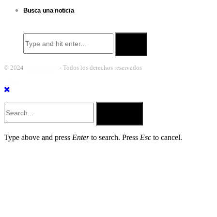
Busca una noticia
Search
for:
© 2024
Panamá Hoy
- Todos los derechos reservados
Top
Submit
Type above and press
Enter
to search. Press
Esc
to cancel.