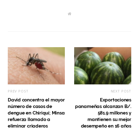
W
e
b
s
i
t
e
PREV POST
NEXT POST
David concentra el mayor
Exportaciones
número de casos de
panameñas alcanzan B/.
dengue en Chiriquí; Minsa
581.9 millones y
refuerza llamado a
mantienen su mejor
eliminar criaderos
desempeño en 16 años