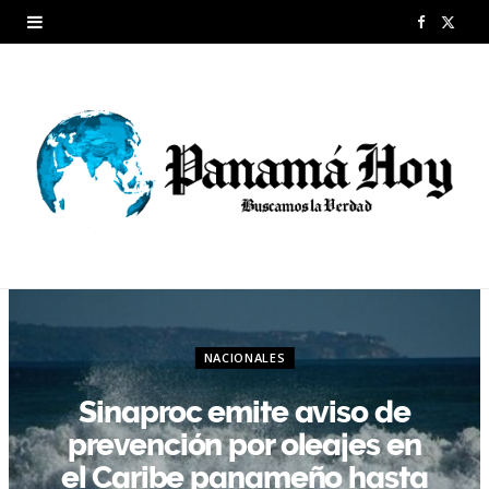
F
X
a
(
c
T
e
w
b
i
o
t
o
t
k
e
NACIONALES
r
Sinaproc emite aviso de
)
prevención por oleajes en
el Caribe panameño hasta