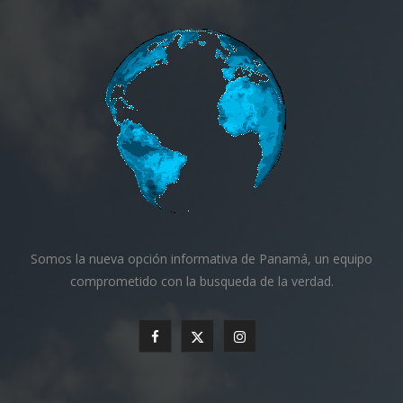
Somos la nueva opción informativa de Panamá, un equipo
comprometido con la busqueda de la verdad.
F
X
I
a
(
n
c
T
s