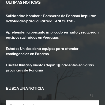
ULTIMAS NOTICIAS
e
w
t
Solidaridad bomberil: Bomberos de Panamá impulsan
b
i
a
actividades para la Carrera FANLYC 2026
o
t
g
Aprehenden a presunto implicado en hurto y recuperan
o
t
r
equipos sustraídos en Veraguas
k
e
a
Estados Unidos dona equipos para atender
r
m
contingencias en Panamá
)
Fuertes lluvias y vientos dejan 15 incidentes en varias
provincias de Panamá
BUSCA UNA NOTICIA
Search