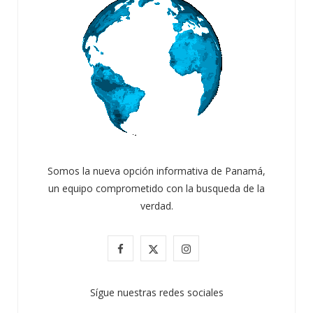
Somos la nueva opción informativa de Panamá,
un equipo comprometido con la busqueda de la
verdad.
F
X
I
a
(
n
Sígue nuestras redes sociales
c
T
s