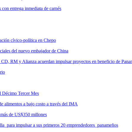
s con entrega inmediata de carnés
tación cívico-política en Chepo
nciales del nuevo embajador de China
, CD, RM y Alianza acuerdan impulsar proyectos en beneficio de Pan
rio
del Décimo Tercer Mes
de alimentos a bajo costo a través del IMA
r más de US$350 millones
milla para impulsar a sus primeros 20 emprendedores panameños