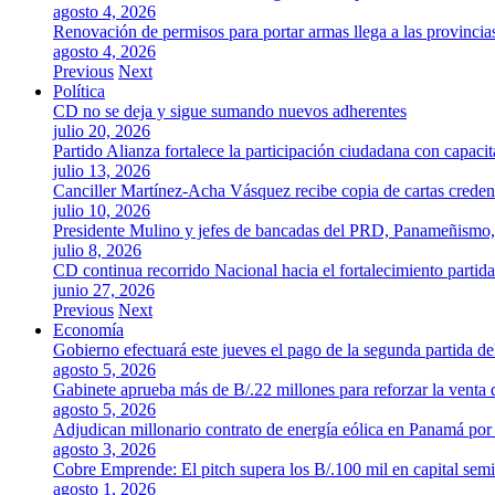
agosto 4, 2026
Renovación de permisos para portar armas llega a las provincia
agosto 4, 2026
Previous
Next
Política
CD no se deja y sigue sumando nuevos adherentes
julio 20, 2026
Partido Alianza fortalece la participación ciudadana con capaci
julio 13, 2026
Canciller Martínez-Acha Vásquez recibe copia de cartas crede
julio 10, 2026
Presidente Mulino y jefes de bancadas del PRD, Panameñismo
julio 8, 2026
CD continua recorrido Nacional hacia el fortalecimiento partida
junio 27, 2026
Previous
Next
Economía
Gobierno efectuará este jueves el pago de la segunda partida 
agosto 5, 2026
Gabinete aprueba más de B/.22 millones para reforzar la venta 
agosto 5, 2026
Adjudican millonario contrato de energía eólica en Panamá po
agosto 3, 2026
Cobre Emprende: El pitch supera los B/.100 mil en capital se
agosto 1, 2026