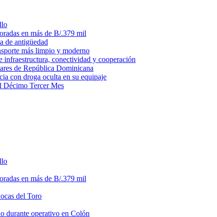
llo
loradas en más de B/.379 mil
ma de antigüedad
ansporte más limpio y moderno
e infraestructura, conectividad y cooperación
litares de República Dominicana
ia con droga oculta en su equipaje
del Décimo Tercer Mes
llo
loradas en más de B/.379 mil
Bocas del Toro
do durante operativo en Colón