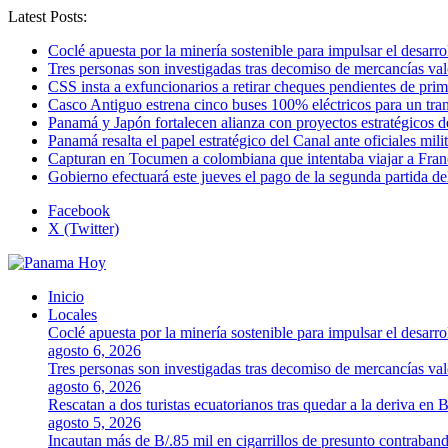
Latest Posts:
Coclé apuesta por la minería sostenible para impulsar el desarro
Tres personas son investigadas tras decomiso de mercancías va
CSS insta a exfuncionarios a retirar cheques pendientes de pri
Casco Antiguo estrena cinco buses 100% eléctricos para un tr
Panamá y Japón fortalecen alianza con proyectos estratégicos d
Panamá resalta el papel estratégico del Canal ante oficiales mi
Capturan en Tocumen a colombiana que intentaba viajar a Franc
Gobierno efectuará este jueves el pago de la segunda partida 
Facebook
X (Twitter)
Inicio
Locales
Coclé apuesta por la minería sostenible para impulsar el desarro
agosto 6, 2026
Tres personas son investigadas tras decomiso de mercancías va
agosto 6, 2026
Rescatan a dos turistas ecuatorianos tras quedar a la deriva en 
agosto 5, 2026
Incautan más de B/.85 mil en cigarrillos de presunto contraban