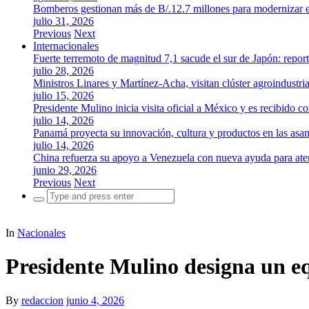
Bomberos gestionan más de B/.12.7 millones para modernizar es
julio 31, 2026
Previous
Next
Internacionales
Fuerte terremoto de magnitud 7,1 sacude el sur de Japón: repor
julio 28, 2026
Ministros Linares y Martínez-Acha, visitan clúster agroindustr
julio 15, 2026
Presidente Mulino inicia visita oficial a México y es recibido
julio 14, 2026
Panamá proyecta su innovación, cultura y productos en las as
julio 14, 2026
China refuerza su apoyo a Venezuela con nueva ayuda para aten
junio 29, 2026
Previous
Next
Search
for:
In
Nacionales
Presidente Mulino designa un eq
By
redaccion
junio 4, 2026