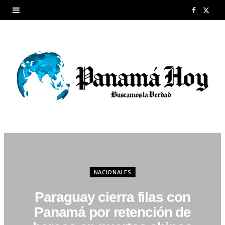
F
X
a
(
c
T
e
w
b
i
o
t
o
t
k
e
r
NACIONALES
)
Paraguay cierra filas con
Panamá por retención de