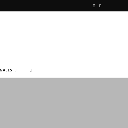
F
X
a
(
c
T
e
w
b
i
o
t
NALES
o
t
k
e
r
)