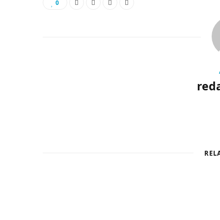
0
red
REL