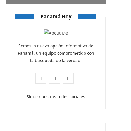
Panamá Hoy
Somos la nueva opción informativa de
Panamá, un equipo comprometido con
la busqueda de la verdad.
F
X
I
a
(
n
Sígue nuestras redes sociales
c
T
s
e
w
t
b
i
a