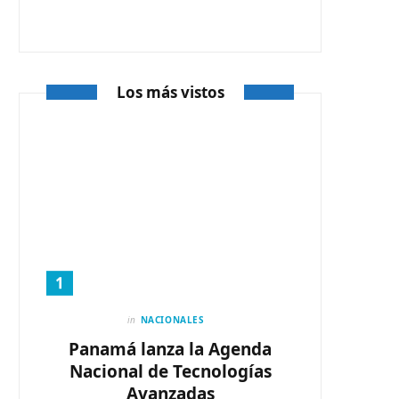
o
t
g
o
t
r
k
e
a
Los más vistos
r
m
)
in
NACIONALES
Panamá lanza la Agenda
Nacional de Tecnologías
Avanzadas